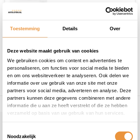
Op voorraad
Toestemming
Details
Over
Deze website maakt gebruik van cookies
1
We gebruiken cookies om content en advertenties te
personaliseren, om functies voor social media te bieden
en om ons websiteverkeer te analyseren. Ook delen we
informatie over uw gebruik van onze site met onze
partners voor social media, adverteren en analyse. Deze
partners kunnen deze gegevens combineren met andere
s voor uw tweewieler
Snelle levering
Niet goed = geld t
informatie die u aan ze heeft verstrekt of die ze hebben
verzameld op basis van uw gebruik van hun services.
Klantenservice
Toestemmingsselectie
Noodzakelijk
Veelgestelde vragen