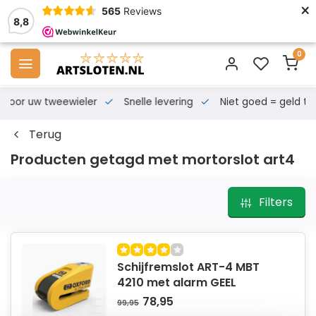
×
565
Reviews
8,8
0
s voor uw tweewieler
Snelle levering
Niet goed = geld te
Terug
Producten getagd met mortorslot art4
Filters
Schijfremslot ART-4 MBT
4210 met alarm GEEL
78,95
99,95