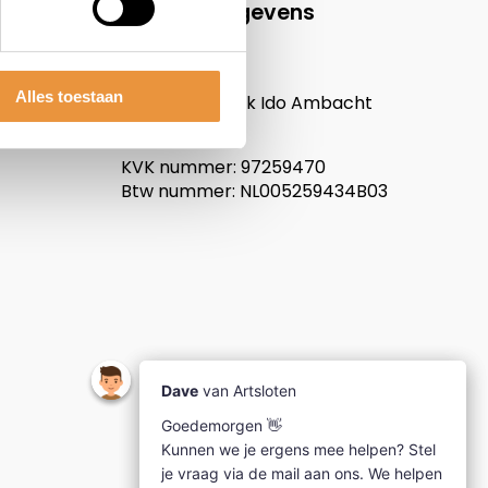
Contactgegevens
ARTsloten.nl
Noordeinde 114
Alles toestaan
3341LW, Hendrik Ido Ambacht
Nederland
KVK nummer: 97259470
Btw nummer: NL005259434B03