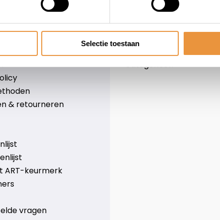
Informatie
leid
Over ons
Blog
Selectie toestaan
e voorwaarden
Merken
er
Categorieën
olicy
ethoden
n & retourneren
lijst
nlijst
et ART-keurmerk
ners
telde vragen