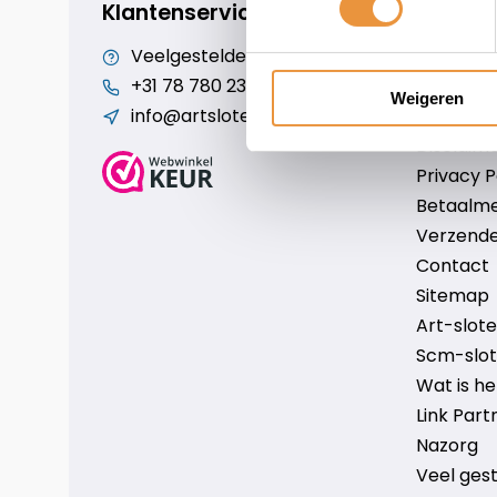
Klantenservice
Veelgestelde vragen
Cookiebe
+31 78 780 2330
Over ons
Weigeren
info@artsloten.nl
Algemen
Disclaim
Privacy P
Betaalm
Verzende
Contact
Sitemap
Art-sloten
Scm-slote
Wat is h
Link Part
Nazorg
Veel ges