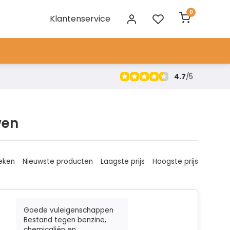
0
Klantenservice
4.7
/
5
wen
eken
Nieuwste producten
Laagste prijs
Hoogste prijs
Goede vuleigenschappen
Bestand tegen benzine,
chemicaliën en