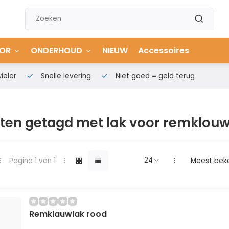
OR
ONDERHOUD
NIEUW
Accessoires
ieler
Snelle levering
Niet goed = geld terug
ten getagd met lak voor remklou
Pagina 1 van 1
Meest bek
Remklauwlak rood