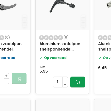
(0)
(0)
m zadelpen
Aluminium zadelpen
Alumi
hendel
snelspanhendel
snels
M6 x 50 mm -
Ergotec M6 x 50 mm -
55 mm 
 voorraad
Op voorraad
Op v
zwart
4,10
6,45
5,95