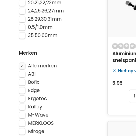
20,21,22,23mm
24,25,26,27mm
28,29,30,31mm
0,5/1.0mm
35.50.60mm
Merken
Aluminiu
snelspan
Alle merken
Ergotec 
Niet op
zilver
ABI
Bofix
5,95
Edge
Ergotec
Kalloy
M-Wave
MERKLOOS
Mirage