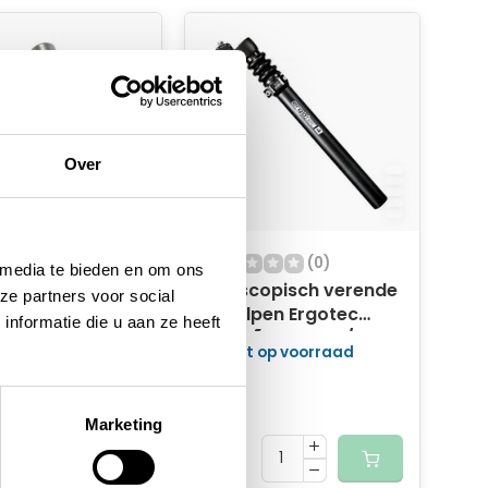
Over
(0)
(0)
 media te bieden en om ons
 kinderzadel-
Telescopisch verende
ze partners voor social
adelklem met
zadelpen Ergotec
nformatie die u aan ze heeft
oor op de
Glide Ã¸27.2mm /
 op voorraad
Niet op voorraad
uis herenfiets
350mm - zwart
37,90
31,95
Marketing