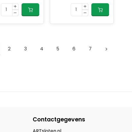
2
3
4
5
6
7
Contactgegevens
ARTsloten.nl