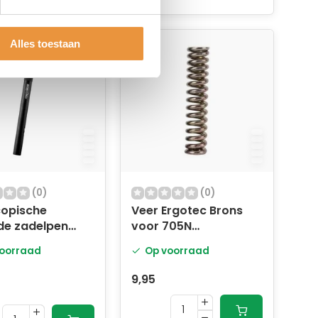
Alles toestaan
(0)
(0)
copische
Veer Ergotec Brons
de zadelpen
voor 705N
ec SP-5.0
parallellogram
oorraad
Op voorraad
6mm / 350 mm -
zadelpen -
rijdersgewicht tot 70
9,95
kg