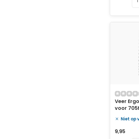
Veer Ergo
voor 705
parallel
Niet op
zadelpen
rijdersge
9,95
90 kg