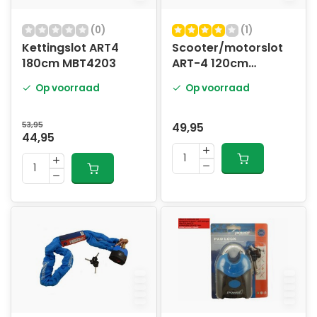
(0)
(1)
Kettingslot ART4
Scooter/motorslot
180cm MBT4203
ART-4 120cm
MBT4203
Op voorraad
Op voorraad
53,95
49,95
44,95