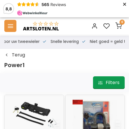
×
565
Reviews
8,8
0
s voor uw tweewieler
Snelle levering
Niet goed = geld te
Terug
Power1
Filters