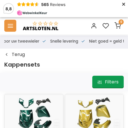
×
565
Reviews
8,8
0
s voor uw tweewieler
Snelle levering
Niet goed = geld te
Terug
Kappensets
Filters