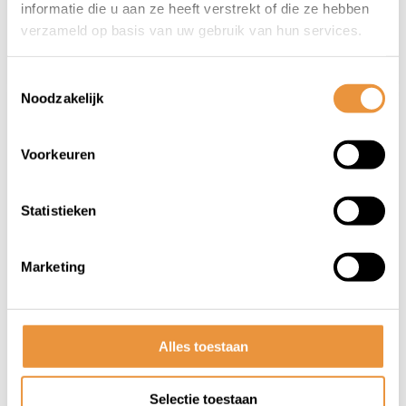
304,95
364,95
informatie die u aan ze heeft verstrekt of die ze hebben
verzameld op basis van uw gebruik van hun services.
Toestemmingsselectie
Noodzakelijk
Voorkeuren
Statistieken
(0)
(0)
Marketing
DMP Plaatwerkset SP
DMP Plaatwerkset SP
EVO-1 Antraciet Grijs
EVO-1 Blauw
glans
midnight
Op voorraad
Op voorraad
Alles toestaan
147,95
147,95
Selectie toestaan