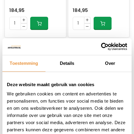
184,95
184,95
Toestemming
Details
Over
Deze website maakt gebruik van cookies
(0)
(0)
We gebruiken cookies om content en advertenties te
DMP Plaatwerkset
DMP Plaatwerkset
personaliseren, om functies voor social media te bieden
Jog zwart metallic
Runner zwart
en om ons websiteverkeer te analyseren. Ook delen we
9-delig
metallic
informatie over uw gebruik van onze site met onze
Op voorraad
Niet op voorraad
partners voor social media, adverteren en analyse. Deze
partners kunnen deze gegevens combineren met andere