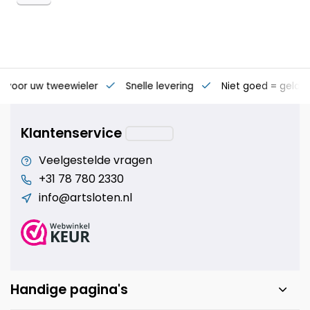
s voor uw tweewieler
Snelle levering
Niet goed = geld t
Klantenservice
Veelgestelde vragen
+31 78 780 2330
info@artsloten.nl
Handige pagina's