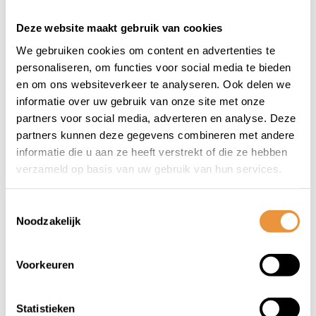
(0)
(0)
Deze website maakt gebruik van cookies
Wheel reflection
LED Sport vest USB
tape BLAUW
Zwart
We gebruiken cookies om content en advertenties te
personaliseren, om functies voor social media te bieden
Op voorraad
Op voorraad
en om ons websiteverkeer te analyseren. Ook delen we
informatie over uw gebruik van onze site met onze
11,95
17,95
partners voor social media, adverteren en analyse. Deze
12,95
partners kunnen deze gegevens combineren met andere
informatie die u aan ze heeft verstrekt of die ze hebben
verzameld op basis van uw gebruik van hun services.
Toestemmingsselectie
Noodzakelijk
Voorkeuren
Statistieken