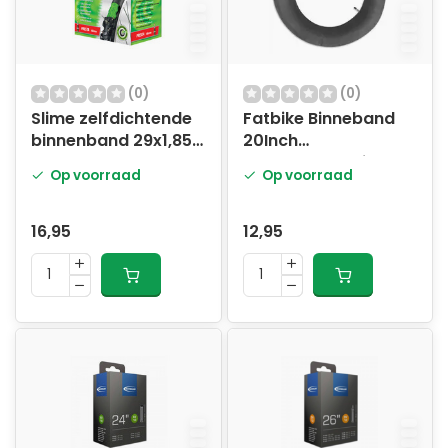
(0)
(0)
Slime zelfdichtende
Fatbike Binneband
binnenband 29x1,85
20Inch
PV
Autobandventiel
Op voorraad
Op voorraad
16,95
12,95