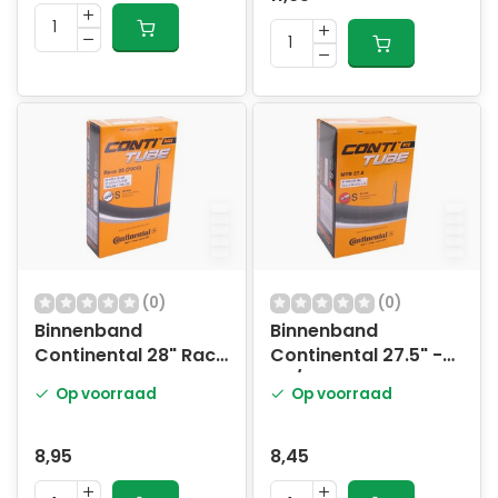
(0)
(0)
Binnenband
Binnenband
Continental 28" Race
Continental 27.5" -
- 18-622 ->25-630 -
47/62-584 -
Op voorraad
Op voorraad
SV80mm ventiel
SV42mm ventiel
8,95
8,45