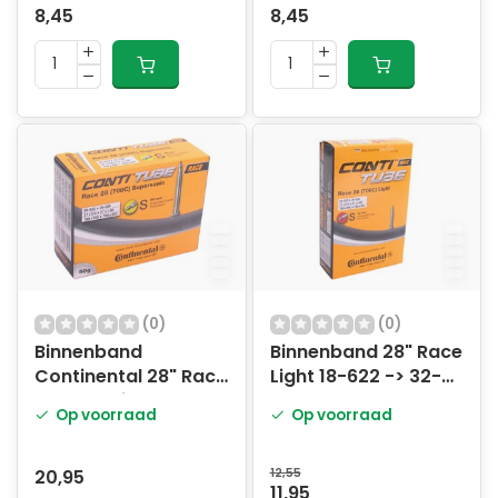
8,45
8,45
(0)
(0)
Binnenband
Binnenband 28" Race
Continental 28" Race
Light 18-622 -> 32-
Supersonic 18-622 ->
630 - SV42mm
Op voorraad
Op voorraad
25-630 - SV60mm
ventiel
ventiel
20,95
12,55
11,95