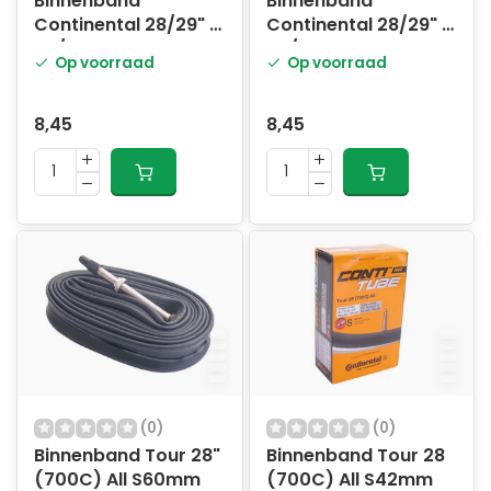
Binnenband
Binnenband
Continental 28/29" -
Continental 28/29" -
47/62-622 -
47/62-622 -
Op voorraad
Op voorraad
SV60mm ventiel
AV40mm ventiel
8,45
8,45
(0)
(0)
Binnenband Tour 28"
Binnenband Tour 28
(700C) All S60mm
(700C) All S42mm