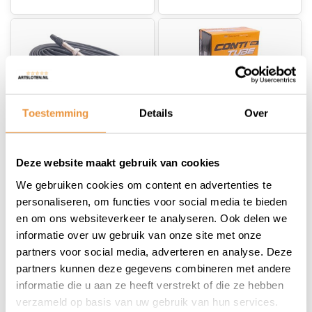
Toestemming
Details
Over
(0)
(0)
Binnenband
Binnenband
Deze website maakt gebruik van cookies
Continental 26" Tour
Continental 26" Tour
We gebruiken cookies om content en advertenties te
- 37/559 -> 47-590 -
- 37/559 -> 47-590 -
Op voorraad
Niet op voorraad
personaliseren, om functies voor social media te bieden
SV42mm ventiel
DV40mm ventiel
en om ons websiteverkeer te analyseren. Ook delen we
informatie over uw gebruik van onze site met onze
8,45
8,45
partners voor social media, adverteren en analyse. Deze
partners kunnen deze gegevens combineren met andere
informatie die u aan ze heeft verstrekt of die ze hebben
verzameld op basis van uw gebruik van hun services.