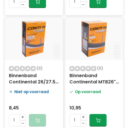
(0)
(0)
Binnenband
Binnenband
Continental 26/27.5"
Continental MTB26"
Race - 20-571 -> 25-
62-559 SV
Niet op voorraad
Op voorraad
599 - SV42mm
ventiel
8,45
10,95