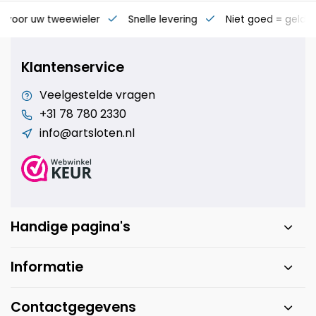
s voor uw tweewieler
Snelle levering
Niet goed = geld t
Klantenservice
Veelgestelde vragen
+31 78 780 2330
info@artsloten.nl
Handige pagina's
Informatie
Contactgegevens