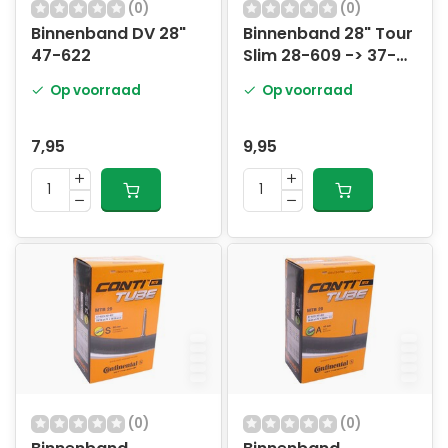
(0)
(0)
Binnenband DV 28"
Binnenband 28" Tour
47-622
Slim 28-609 -> 37-
642- DV40mm
Op voorraad
Op voorraad
ventiel
7,95
9,95
(0)
(0)