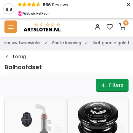
×
566
Reviews
8,8
0
s voor uw tweewieler
Snelle levering
Niet goed = geld te
Terug
Balhoofdset
Filters