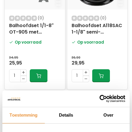
(0)
(0)
Balhoofdset 1/1-8"
Balhoofdset A118SAC
OT-905 met
1-1/8" semi-
stuurslot Zwart
geïntegreerd - zwart
Op voorraad
Op voorraad
34,95
36,90
25,95
29,95
Toestemming
Details
Over