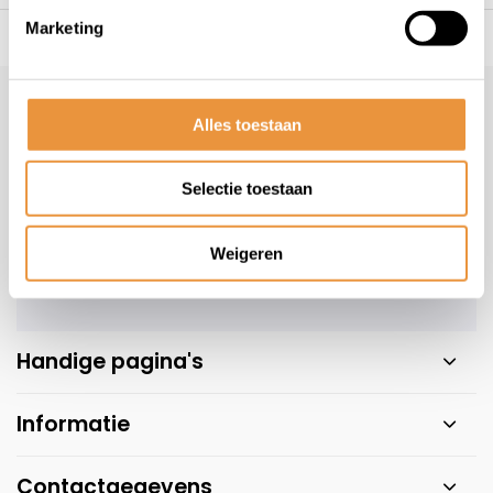
Marketing
s voor uw tweewieler
Snelle levering
Niet goed = geld t
Klantenservice
Alles toestaan
Veelgestelde vragen
+31 78 780 2330
Selectie toestaan
info@artsloten.nl
Weigeren
Handige pagina's
Informatie
Contactgegevens