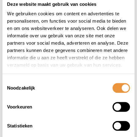
Deze website maakt gebruik van cookies
(0)
(0)
We gebruiken cookies om content en advertenties te
Balhoofdset OT-903
Balhoofdset OT-
personaliseren, om functies voor social media te bieden
Ahead 1 1/8" met
903-42 1" met
en om ons websiteverkeer te analyseren. Ook delen we
stuurslot Zwart
stuurslot Zwart
informatie over uw gebruik van onze site met onze
Niet op voorraad
Op voorraad
partners voor social media, adverteren en analyse. Deze
partners kunnen deze gegevens combineren met andere
34,95
34,95
informatie die u aan ze heeft verstrekt of die ze hebben
24,95
24,95
verzameld op basis van uw gebruik van hun services.
Toestemmingsselectie
Noodzakelijk
1
Voorkeuren
Statistieken