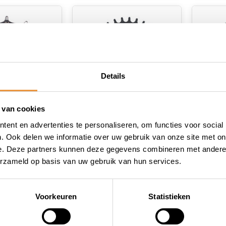
Details
 van cookies
(0)
(0)
ent en advertenties te personaliseren, om functies voor social
 30T Enduo
Tandwiel 32T Miranda
Tandw
. Ook delen we informatie over uw gebruik van onze site met on
iolo Cl-
Bosch 4 D1, DM,
Cargo
e. Deze partners kunnen deze gegevens combineren met andere i
zilver
47.5mm
zilver
erzameld op basis van uw gebruik van hun services.
 voorraad
Op voorraad
Niet
129,95
63,95
111,95
58,95
Voorkeuren
Statistieken