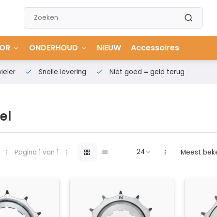
OR
ONDERHOUD
NIEUW
Accessoires
ieler
Snelle levering
Niet goed = geld terug
el
Pagina 1 van 1
Meest bek