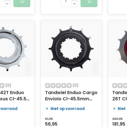
(0)
(0)
 42T Enduo
Tandwiel Enduo Cargo
Tandw
xus Cl-45.5 -
Enviolo Cl-45.5mm
26T Cl
Copy
32T - zilver
 voorraad
Niet op voorraad
Niet
61,95
239,95
56,95
181,95