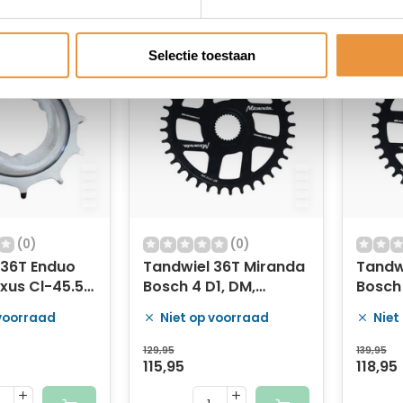
Selectie toestaan
(0)
(0)
 36T Enduo
Tandwiel 36T Miranda
Tandw
xus Cl-45.5 -
Bosch 4 D1, DM,
Bosch 
47.5mm
47.5
 voorraad
Niet op voorraad
Niet
129,95
139,95
115,95
118,95