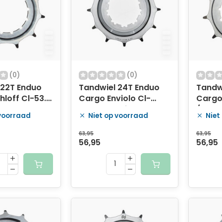
(0)
(0)
 22T Enduo
Tandwiel 24T Enduo
Tandw
loff Cl-53.0
Cargo Enviolo Cl-
Cargo 
ilver
45.5mm - zilver
/ 54.7 
 voorraad
Niet op voorraad
Niet
63,95
63,95
56,95
56,95