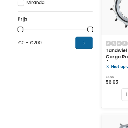
Miranda
Prijs
€0 - €200
Tandwiel
Cargo Roh
/ 54.7 - z
Niet op
63,95
56,95