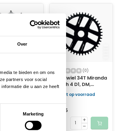
Over
(0)
(0)
 media te bieden en om ons
iel 34T Enduo
Tandwiel 34T Miranda
ze partners voor social
 Nexus Cl-45.5 -
Bosch 4 D1, DM,
nformatie die u aan ze heeft
47.5mm
 op voorraad
Niet op voorraad
129,95
114,95
Marketing