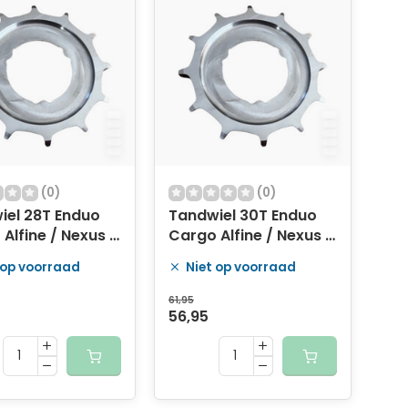
(0)
(0)
iel 28T Enduo
Tandwiel 30T Enduo
Alfine / Nexus /
Cargo Alfine / Nexus /
ey Archer -
Sturmey Archer -
 op voorraad
Niet op voorraad
zilver
61,95
56,95