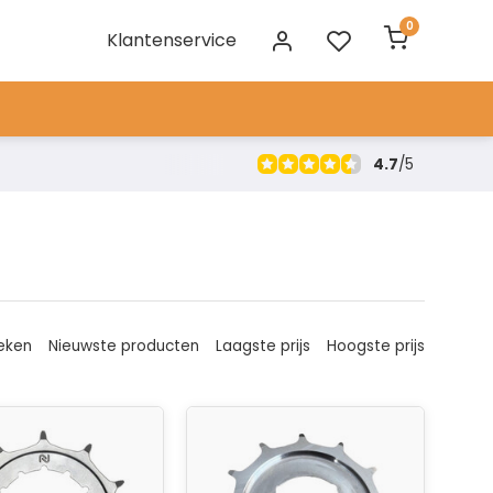
0
Klantenservice
4.7
/
5
eken
Nieuwste producten
Laagste prijs
Hoogste prijs