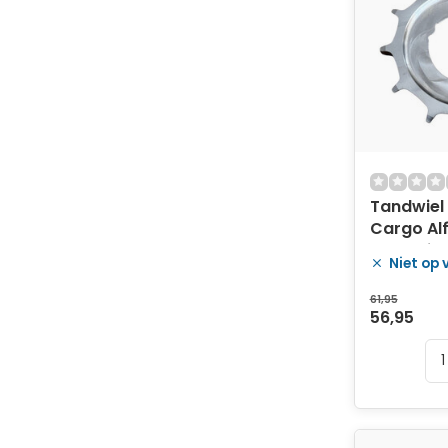
Tandwiel
Cargo Alf
41.7 - zilv
Niet op
61,95
56,95