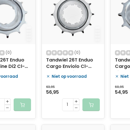
(0)
(0)
 26T Enduo
Tandwiel 26T Enduo
Tandw
ine Di2 Cl-
Cargo Enviolo Cl-
Cargo 
er
45.5mm - zilver
zilver
 voorraad
Niet op voorraad
Niet
63,95
60,95
56,95
54,95