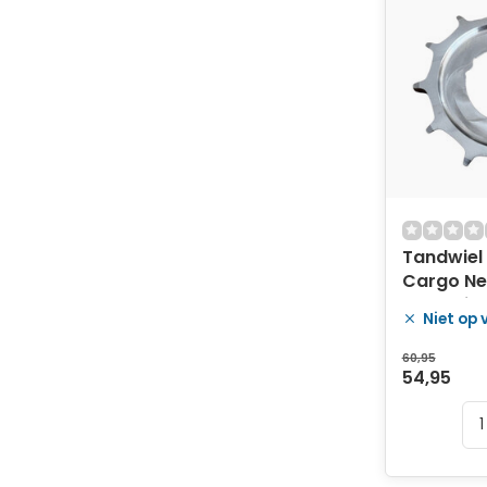
Tandwiel
Cargo Ne
41.7 - zilv
Niet op
60,95
54,95