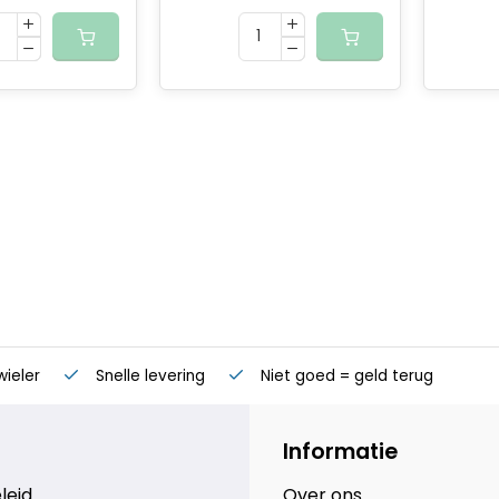
wieler
Snelle levering
Niet goed = geld terug
Informatie
leid
Over ons