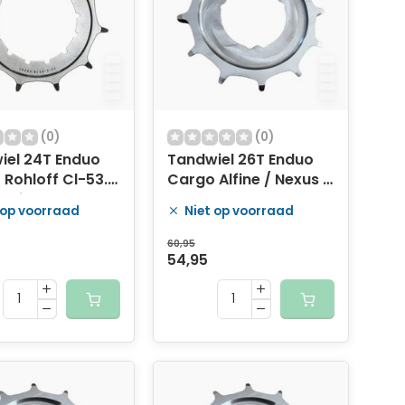
(0)
(0)
iel 24T Enduo
Tandwiel 26T Enduo
Rohloff Cl-53.0
Cargo Alfine / Nexus /
- zilver
Sturmey Archer -
 op voorraad
Niet op voorraad
zilver
60,95
54,95