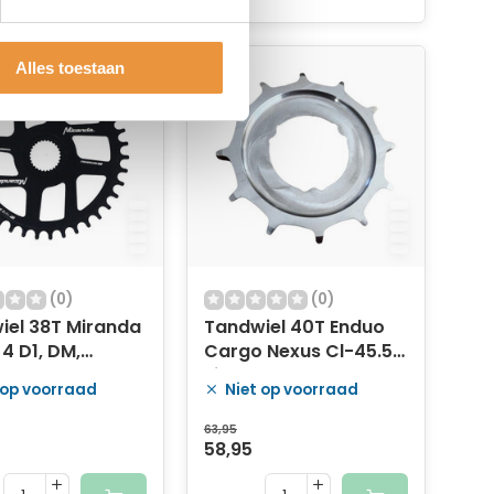
Alles toestaan
(0)
(0)
iel 38T Miranda
Tandwiel 40T Enduo
4 D1, DM,
Cargo Nexus Cl-45.5 -
mm
zilver
 op voorraad
Niet op voorraad
63,95
58,95