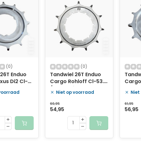
(0)
(0)
 26T Enduo
Tandwiel 26T Enduo
Tandw
xus Di2 Cl-
Cargo Rohloff Cl-53.0
Cargo 
er
/ 54.7 - zilver
Sturm
 voorraad
Niet op voorraad
Niet
zilver
60,95
61,95
54,95
56,95