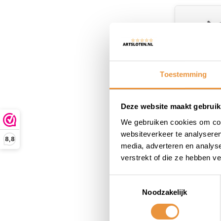
Toestemming
Deze website maakt gebruik
We gebruiken cookies om cont
Tandwiel
websiteverkeer te analyseren
8,8
Cargo Env
media, adverteren en analys
45.5mm - 
verstrekt of die ze hebben v
Niet op
61,95
Toestemmingsselectie
56,95
Noodzakelijk