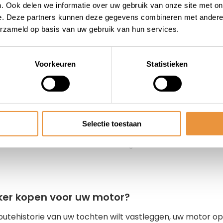
. Ook delen we informatie over uw gebruik van onze site met on
e. Deze partners kunnen deze gegevens combineren met andere i
erzameld op basis van uw gebruik van hun services.
uwen van een GPS tracker op uw motor
 geen technisch expert bent, hoeft het inbouwen van een G
llemaal met het kiezen van de juiste locatie. U wilt dat 
Voorkeuren
Statistieken
k doet zonder in het oog te springen. De meeste trackers 
goed idee om de handleiding goed door te nemen en deze 
 twijfelen of uw GPS tracker goed ingebouwd is, overweeg 
n, zodat u zeker weet dat de tracker correct is geïnstall
Selectie toestaan
rvoor te zorgen dat alles naar behoren werkt voordat u
controle over uw motor en kunt u genieten van de vele vo
ker kopen voor uw motor?
routehistorie van uw tochten wilt vastleggen, uw motor op