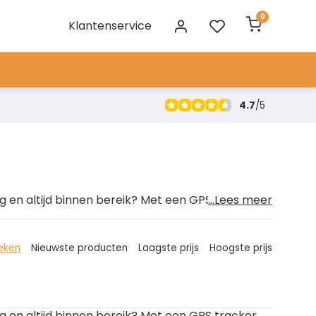
0
Klantenservice
4.7
/
5
ig en altijd binnen bereik? Met een GPS tracker
...Lees meer
s de veiligheid en traceerbaarheid van uw motor
cking en ontdek hoe een GPS tracker motor uw
eken
Nieuwste producten
Laagste prijs
Hoogste prijs
de motorrijder. Met een eenvoudig te gebruiken
ig en altijd binnen bereik? Met een GPS tracker