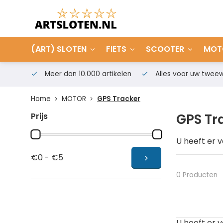
(ART) SLOTEN
FIETS
SCOOTER
MOT
Meer dan 10.000 artikelen
Alles voor uw tweew
Home
MOTOR
GPS Tracker
Prijs
GPS Tr
U heeft er 
voor uw moto
€0 - €5
van het gro
leven makke
0 Producten
Waarom e
Motor track
U heeft er 