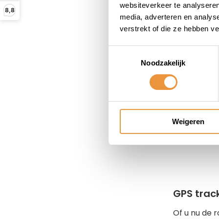
websiteverkeer te analyseren
8,8
media, adverteren en analys
verstrekt of die ze hebben v
Het inbo
Zelfs als u
Toestemmingsselectie
Het begint a
Noodzakelijk
het zijn wer
het is een 
Mocht u toch
kunnen helpe
Weigeren
testen en e
heeft u de 
GPS trac
Of u nu de 