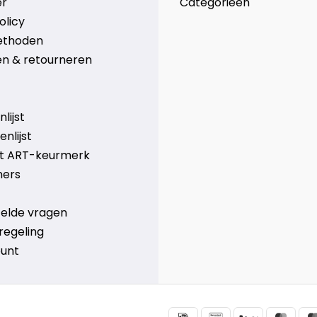
er
Categorieën
olicy
ethoden
n & retourneren
lijst
nlijst
et ART-keurmerk
ners
telde vragen
regeling
ount