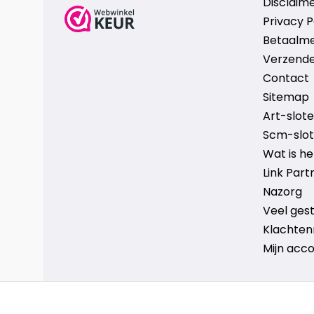
Disclaim
Privacy P
Betaalm
Verzende
Contact
Sitemap
Art-sloten
Scm-slote
Wat is h
Link Part
Nazorg
Veel ges
Klachten
Mijn acc