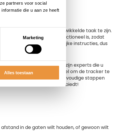
ze partners voor social
nformatie die u aan ze heeft
PS tracker motor geen ingewikkelde taak te zijn.
de tracker verborgen maar functioneel is, zodat
Marketing
worden geleverd met duidelijke instructies, dus
stap voor stap te volgen.
dan professionele hulp. Er zijn experts die u
eerd. Tot slot is het essentieel om de tracker te
Alles toestaan
 de weg op gaat. Met deze eenvoudige stappen
ordelen die een GPS tracker biedt!
 afstand in de gaten wilt houden, of gewoon wilt