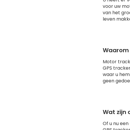
GPS tracker
voor uw moto
waar u hem 
van het gro
geen gedoe,
leven makke
Wat zijn
Of u nu een
GPS tracker
Waarom e
Real-time 
werk of onde
Motor track
gemoedsrust,
GPS tracker
Geofencin
waar u hem 
een bepaalde
geen gedoe,
melding, zod
Routehisto
motorrijder 
bekijken, ev
Geen abon
Wat zijn
trackingopl
Of u nu een
zonder vast
GPS tracker