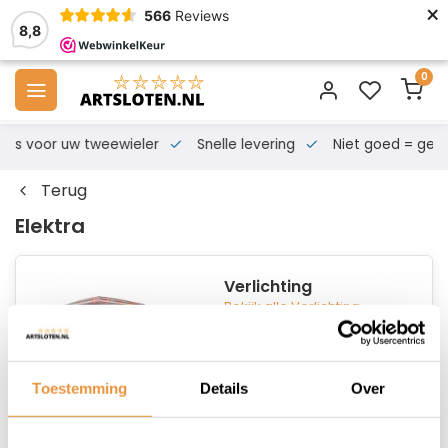
×
566
Reviews
8,8
0
s voor uw tweewieler
Snelle levering
Niet goed = geld te
Terug
Elektra
Verlichting
Bekijk alle Verlichting
Toestemming
Details
Over