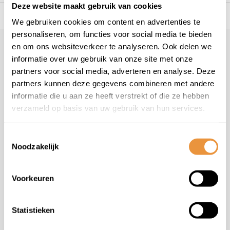
Deze website maakt gebruik van cookies
s voor uw tweewieler
Snelle levering
Niet goed = geld t
We gebruiken cookies om content en advertenties te
personaliseren, om functies voor social media te bieden
en om ons websiteverkeer te analyseren. Ook delen we
Klantenservice
informatie over uw gebruik van onze site met onze
Veelgestelde vragen
partners voor social media, adverteren en analyse. Deze
+31 78 780 2330
partners kunnen deze gegevens combineren met andere
informatie die u aan ze heeft verstrekt of die ze hebben
info@artsloten.nl
verzameld op basis van uw gebruik van hun services.
Toestemmingsselectie
Noodzakelijk
Handige pagina's
Voorkeuren
Informatie
Statistieken
Contactgegevens