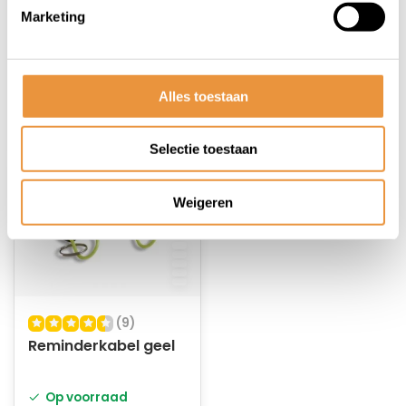
Niet op voorraad
Op voorraad
Marketing
44,95
99,95
78,95
Alles toestaan
Selectie toestaan
Weigeren
(9)
Reminderkabel geel
Op voorraad