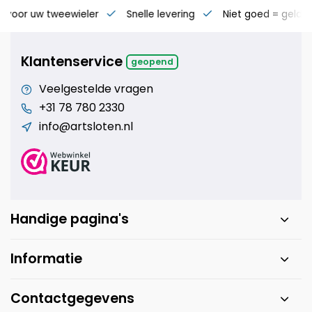
s voor uw tweewieler
Snelle levering
Niet goed = geld t
Klantenservice
geopend
Veelgestelde vragen
+31 78 780 2330
info@artsloten.nl
Handige pagina's
Informatie
Contactgegevens