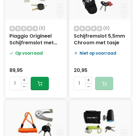
de volgende werkdag al op slot kunt zetten.
(0)
(0)
Piaggio Origineel
Schijfremslot 5,5mm
Schijfremslot met
Chroom met tasje
Alarm 5.5mm – 110dB
Op voorraad
Niet op voorraad
89,95
20,95