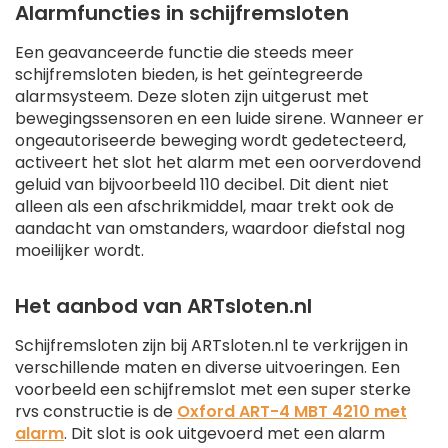
Alarmfuncties in schijfremsloten
Een geavanceerde functie die steeds meer
schijfremsloten bieden, is het geïntegreerde
alarmsysteem. Deze sloten zijn uitgerust met
bewegingssensoren en een luide sirene. Wanneer er
ongeautoriseerde beweging wordt gedetecteerd,
activeert het slot het alarm met een oorverdovend
geluid van bijvoorbeeld 110 decibel. Dit dient niet
alleen als een afschrikmiddel, maar trekt ook de
aandacht van omstanders, waardoor diefstal nog
moeilijker wordt.
Het aanbod van ARTsloten.nl
Schijfremsloten zijn bij ARTsloten.nl te verkrijgen in
verschillende maten en diverse uitvoeringen. Een
voorbeeld een schijfremslot met een super sterke
rvs constructie is de
Oxford ART-4 MBT 4210 met
alarm
. Dit slot is ook uitgevoerd met een alarm