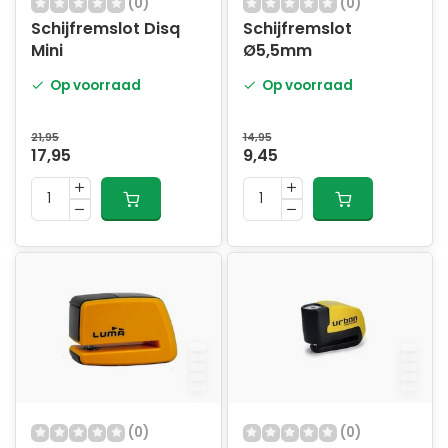
(0)
(0)
Schijfremslot Disq
Schijfremslot
Mini
Ø5,5mm
Op voorraad
Op voorraad
21,95
14,95
17,95
9,45
(0)
(0)