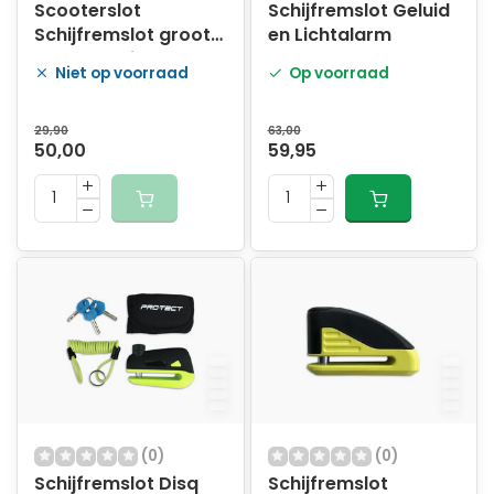
Scooterslot
Schijfremslot Geluid
Schijfremslot groot
en Lichtalarm
5mm Oranje 91d
Niet op voorraad
Op voorraad
29,90
63,00
50,00
59,95
(0)
(0)
Schijfremslot Disq
Schijfremslot