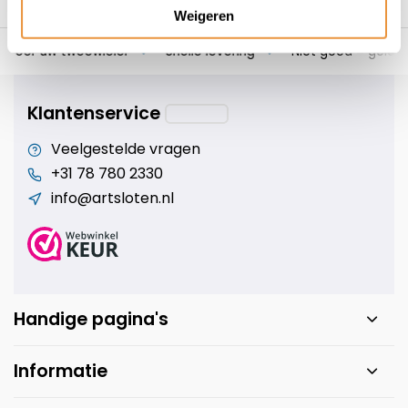
Weigeren
s voor uw tweewieler
Snelle levering
Niet goed = geld t
Klantenservice
Veelgestelde vragen
+31 78 780 2330
info@artsloten.nl
Handige pagina's
Informatie