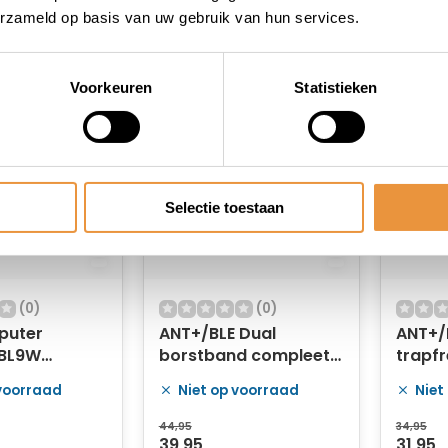
erzameld op basis van uw gebruik van hun services.
Voorkeuren
Statistieken
Selectie toestaan
(0)
(0)
puter
ANT+/BLE Dual
ANT+/
 BL9W
borstband compleet
trapfr
s met 9
VDO voor R5
VDO -
 voorraad
Niet op voorraad
Niet
op cr
44,95
34,95
39,95
31,95