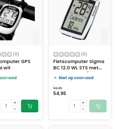
(0)
(0)
computer GPS
Fietscomputer Sigma
i wit
BC 12.0 WL STS met
hoogtemeter (zonder
oorraad
Niet op voorraad
trapfrequentie)
59,95
54,95