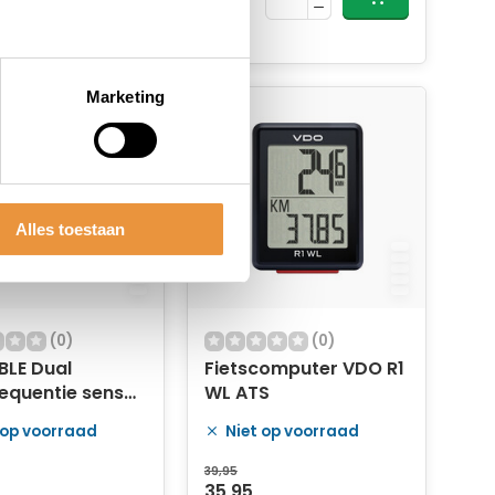
Marketing
Alles toestaan
(0)
(0)
BLE Dual
Fietscomputer VDO R1
equentie sensor
WL ATS
 magneetloos
 op voorraad
Niet op voorraad
ank voor R5
39,95
35,95