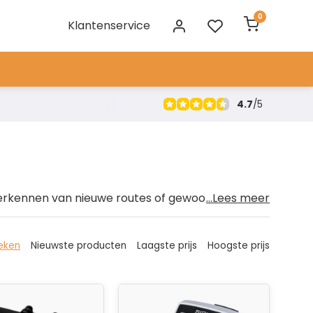
0
Klantenservice
4.7
/
5
 verkennen van nieuwe routes of gewoon wilt
...Lees meer
sen: onze fietscomputers hebben voor ieder wat
oor jou!
eken
Nieuwste producten
Laagste prijs
Hoogste prijs