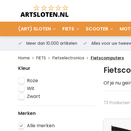
(ART) SLOTEN
FIETS
SCOOTER
MOT
Meer dan 10.000 artikelen
Alles voor uw tweew
Home
FIETS
Fietselectronica
Fietscomputers
Kleur
Fietsc
Roze
Of je nu ge
Wit
genieten va
wils. Bekij
Zwart
73 Producten
Merken
Alle merken