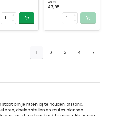
49,95
42,95
1
2
3
4
 staat om je ritten bij te houden, afstand,
beteren, doelen stellen en routes plannen.
oor je real-time feedback te geven. Het is een