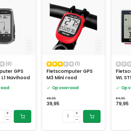
(0)
(1)
puter GPS
Fietscomputer GPS
Fiets
 L1 Navihood
M3 Mini rood
WL ST
raad
Op voorraad
Op v
48,95
84,95
39,95
79,95