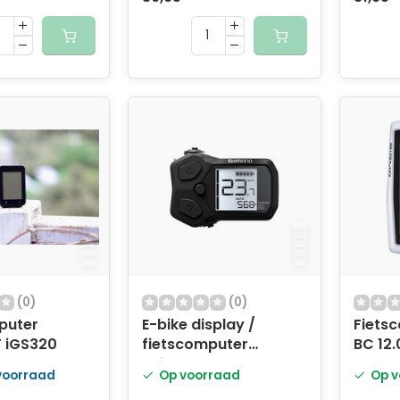
(0)
(0)
puter
E-bike display /
Fiets
 iGS320
fietscomputer
BC 12
Shimano STEPS SC-
met h
 voorraad
Op voorraad
Op v
EN500 voor 22,2 mm
trapf