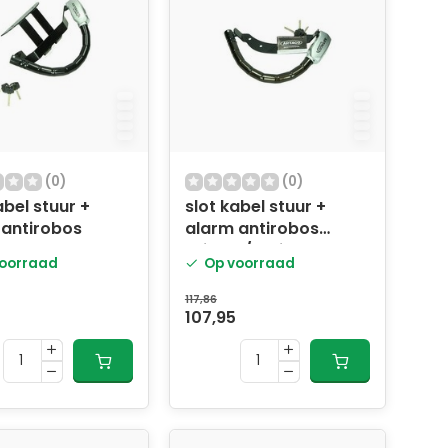
(0)
(0)
abel stuur +
slot kabel stuur +
 antirobos
alarm antirobos
primav/sprin artago
oorraad
Op voorraad
117,86
107,95