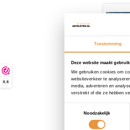
Toestemming
Deze website maakt gebruik
We gebruiken cookies om cont
Slot kabe
websiteverkeer te analyseren
8,8
antirobo
media, adverteren en analys
verstrekt of die ze hebben v
Op voor
59,50
Toestemmingsselectie
52,95
Noodzakelijk