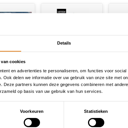
Details
 van cookies
(0)
(0)
ent en advertenties te personaliseren, om functies voor social
l stuur
slot kabel stuur
Slot k
. Ook delen we informatie over uw gebruik van onze site met on
s
antirobos
antir
e. Deze partners kunnen deze gegevens combineren met andere i
erzameld op basis van uw gebruik van hun services.
raad
Op voorraad
Op v
81,36
67,84
71,95
59,95
Voorkeuren
Statistieken