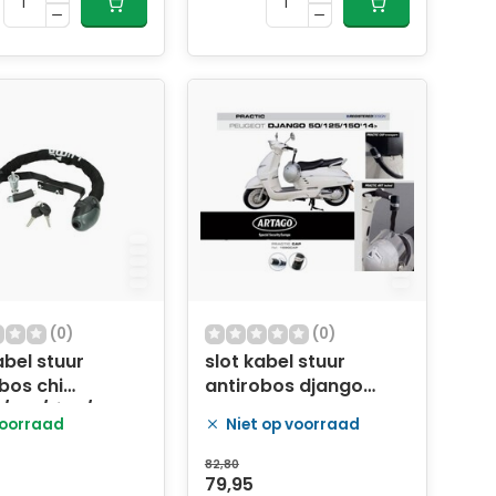
(0)
(0)
abel stuur
slot kabel stuur
bos chi
antirobos django
p/gts/riva/vespelini/vx50agm
artago
oorraad
Niet op voorraad
82,80
79,95