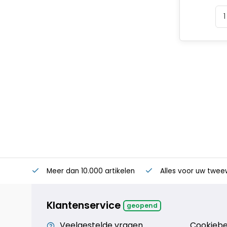
Meer dan 10.000 artikelen
Alles voor uw twee
Klantenservice
geopend
Veelgestelde vragen
Cookiebe