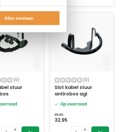
Alles toestaan
(0)
(0)
abel stuur
Slot kabel stuur
obos
antirobos agi
oorraad
Op voorraad
35,00
32,95