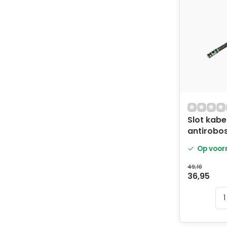
Slot kabe
antirobo
Op voor
49,10
36,95