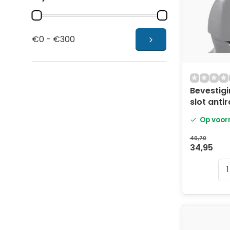
€0 - €300
Bevestigi
slot anti
Op voor
40,70
34,95