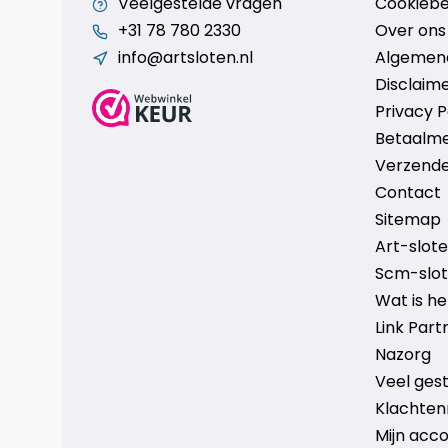
Veelgestelde vragen
Cookiebe
+31 78 780 2330
Over ons
info@artsloten.nl
Algemen
Disclaim
Privacy P
Betaalm
Verzende
Contact
Sitemap
Art-sloten
Scm-slote
Wat is h
Link Part
Nazorg
Veel ges
Klachten
Mijn acc