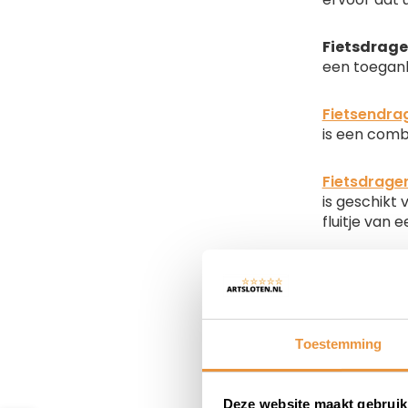
Fietsdrage
een toegank
Fietsendrag
is een comb
Fietsdrager
is geschikt
fluitje van 
Waar moe
Toestemming
Het kiezen v
Heeft u bijv
vervoeren i
Deze website maakt gebruik