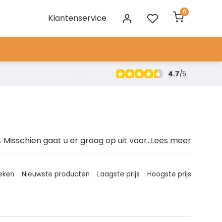
0
Klantenservice
4.7
/
5
. Misschien gaat u er graag op uit voor een
...Lees meer
kelijke manier om uw fiets mee te nemen op
En dat is precies waar Twinny Load
voor een Twinny Load fietsendrager?
eken
Nieuwste producten
Laagste prijs
Hoogste prijs