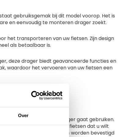
taat gebruiksgemak bij dit model voorop. Het is
bare en eenvoudig te monteren drager zoekt.
or het transporteren van uw fietsen. Zijn design
eel als betaalbaar is.
er, deze drager biedt geavanceerde functies en
mak, waardoor het vervoeren van uw fietsen een
 Load fietsendrager?
Over
lke doeleinden u de fietsendrager gaat gebruiken.
id een must. Ook het aantal fietsen dat u wilt
de montage: de meeste dragers worden bevestigd