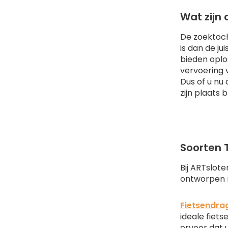
Wat zijn
De zoektoch
is dan de ju
bieden oplo
vervoering 
Dus of u nu
zijn plaats bli
Soorten 
Bij ARTslot
ontworpen m
Fietsendrag
ideale fiet
ervoor dat u