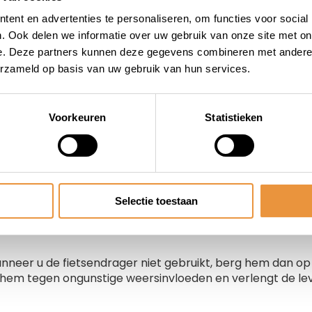
aak. Daar moet dus wel een mogelijkheid voor zijn op uw a
ent en advertenties te personaliseren, om functies voor social
. Ook delen we informatie over uw gebruik van onze site met on
e. Deze partners kunnen deze gegevens combineren met andere i
erzameld op basis van uw gebruik van hun services.
rhoudt u uw Twinny Load fietsendrager?
n van de functionaliteit en uitstraling van uw Twinny Loa
Voorkeuren
Statistieken
ier zijn enkele tips om ervoor te zorgen dat uw drager in o
e inspectie:
Controleer uw fietsendrager geregeld op sli
punten, aangezien deze essentieel zijn voor een veilig tr
Selectie toestaan
aak de drager na elk gebruik schoon met een zachte doe
iddelen die de coating of het materiaal kunnen aantas
neer u de fietsendrager niet gebruikt, berg hem dan op 
em tegen ongunstige weersinvloeden en verlengt de le