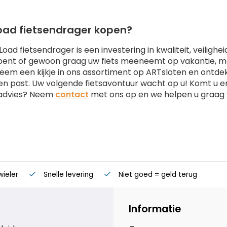
oad fietsendrager kopen?
oad fietsendrager is een investering in kwaliteit, veilig
bent of gewoon graag uw fiets meeneemt op vakantie, me
Neem een kijkje in ons assortiment op ARTsloten en ontde
n past. Uw volgende fietsavontuur wacht op u! Komt u er 
 advies? Neem
contact
met ons op en we helpen u graag 
wieler
Snelle levering
Niet goed = geld terug
Informatie