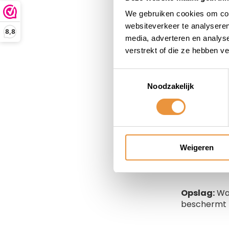
op de trekh
We gebruiken cookies om cont
websiteverkeer te analyseren
8,8
media, adverteren en analys
verstrekt of die ze hebben v
Hoe onde
Toestemmingsselectie
Het behoude
Noodzakelijk
onderhoud. H
Regelmatig
bevestigings
Weigeren
Reiniging:
M
schoonmaakm
Opslag:
Wan
beschermt h