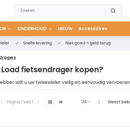
OR
ONDERHOUD
NIEUW
Accessoires
ieler
Snelle levering
Niet goed = geld terug
ndragers
 Load fietsendrager kopen?
fhebber wilt u uw tweewieler veilig en eenvoudig vervoeren
in een andere stad, of misschien zoekt u naar een gemak
oe dan ook, een betrouwbare fietsendrager is essentieel. 
ers om de hoek komen kijken. Maar waarom zou u kiezen 
Pagina 1 van 1
Meest bek