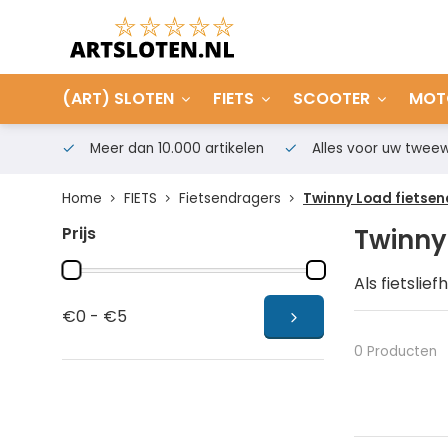
(ART) SLOTEN
FIETS
SCOOTER
MOT
Meer dan 10.000 artikelen
Alles voor uw tweew
Home
FIETS
Fietsendragers
Twinny Load fietse
Prijs
Twinny
Als fietslie
fietstocht 
€0 - €5
vakantie. H
fietsendrag
0 Producten