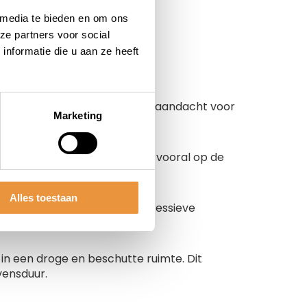
uto.
 media te bieden en om ons
ze partners voor social
nformatie die u aan ze heeft
d fietsendrager vereist enige aandacht voor
Marketing
ptimale conditie blijft:
jtage of beschadigingen. Let vooral op de
ansport.
Alles toestaan
k en mild sopje. Vermijd agressieve
ten.
in een droge en beschutte ruimte. Dit
vensduur.