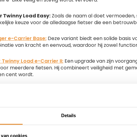
r Twinny Load Easy:
Zoals de naam al doet vermoeden, s
elijke keuze voor de alledaagse fietser die een betrouw
er e-Carrier Base:
Deze variant biedt een solide basis vo
inatie van kracht en eenvoud, waardoor hij zowel function
 Twinny Load e-Carrier II:
Een upgrade van zijn voorgang
 voor meerdere fietsen. Hij combineert veiligheid met ge
een cent wordt.
t u op letten bij het kopen van een Twinny
Details
an het juiste model is essentieel. Vraag uzelf af voor we
oorbeeld e-bikes, dan is een drager die daarop is voorbere
s belangrijk. Verder is het raadzaam om te kijken naar 
 van cookies