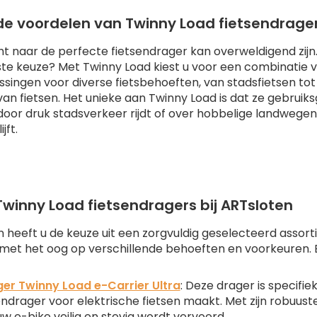
 de voordelen van Twinny Load fietsendrage
t naar de perfecte fietsendrager kan overweldigend zijn.
iste keuze? Met Twinny Load kiest u voor een combinatie v
ssingen voor diverse fietsbehoeften, van stadsfietsen tot
van fietsen. Het unieke aan Twinny Load is dat ze gebrui
 door druk stadsverkeer rijdt of over hobbelige landwegen
jft.
Twinny Load fietsendragers bij ARTsloten
en heeft u de keuze uit een zorgvuldig geselecteerd assor
et het oog op verschillende behoeften en voorkeuren. El
er Twinny Load e-Carrier Ultra
: Deze drager is specifi
sendrager voor elektrische fietsen maakt. Met zijn robuus
w e-bike veilig en stevig wordt vervoerd.