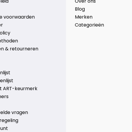
leid
Over ons
Blog
e voorwaarden
Merken
er
Categorieën
olicy
ethoden
n & retourneren
lijst
nlijst
et ART-keurmerk
ners
telde vragen
regeling
ount