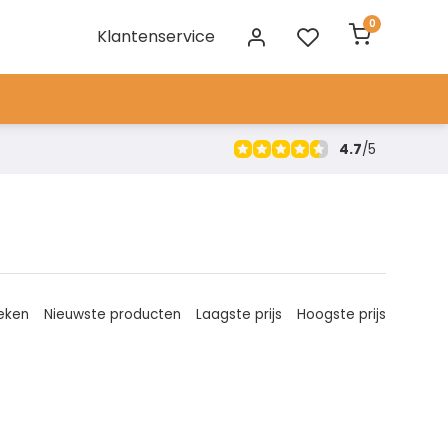
0
Klantenservice
4.7
/
5
eken
Nieuwste producten
Laagste prijs
Hoogste prijs