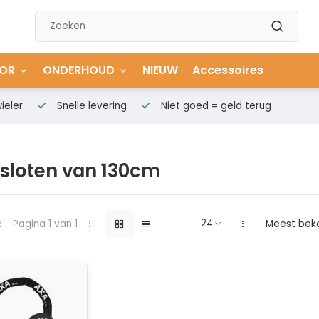
OR
ONDERHOUD
NIEUW
Accessoires
ieler
Snelle levering
Niet goed = geld terug
gsloten van 130cm
Pagina 1 van 1
Meest bek