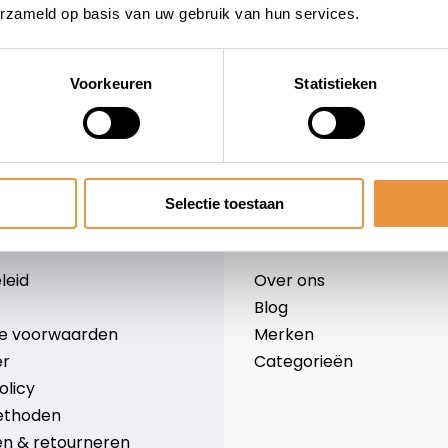
erzameld op basis van uw gebruik van hun services.
Voorkeuren
Statistieken
wieler
Snelle levering
Niet goed = geld terug
Selectie toestaan
Informatie
leid
Over ons
Blog
e voorwaarden
Merken
er
Categorieën
olicy
ethoden
n & retourneren