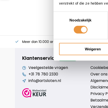
verstrekt of die ze hebben v
Toestemmingsselectie
Noodzakelijk
Meer dan 10.000 artikelen
Alles voor uw twee
Weigeren
Klantenservice
geopend
Veelgestelde vragen
Cookiebe
+31 78 780 2330
Over ons
info@artsloten.nl
Algemen
Disclaim
Privacy P
Betaalm
Verzende