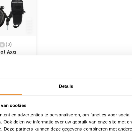
(0)
lot Axa
L
etting Axa
raad
 zadeltas -
Details
 van cookies
ent en advertenties te personaliseren, om functies voor social
. Ook delen we informatie over uw gebruik van onze site met on
e. Deze partners kunnen deze gegevens combineren met andere i