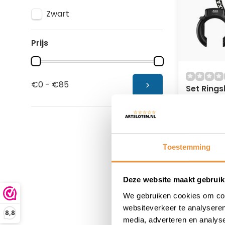
Zwart
Prijs
€0 - €85
Set Rings
Imenso X
+insteekk
Op voor
ULC 130 +
zwart
81,95
Toestemming
Deze website maakt gebruik
We gebruiken cookies om cont
websiteverkeer te analyseren
8,8
media, adverteren en analys