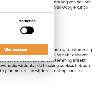
ing hebt gegeven voor de plaatsing van de voor
tie over het privacy beleid van Google kunt u
cies/privacy/
.
Marketing
voor hebt gegeven. Als u eenmaal uw toestemming
Alles toestaan
nier als waarop u uw toestemming hebt gegeven.
u op het moment dat u uw toestemming intrekt.
vens die wij dankzij de tracking cookies hebben
 plaatsen, zullen wij deze tracking cookies