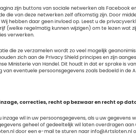
agina zijn buttons van sociale netwerken als Facebook 
ode die van deze netwerken zelf afkomstig zijn. Door mid
 Wij hebben daar geen invloed op. Leest u de privacyverkl
jf (welke regelmatig kunnen wijzigen) om te lezen wat zi
ies verwerken.
tie die ze verzamelen wordt zo veel mogelijk geanonimise
ouden zich aan de Privacy Shield principes en zijn aange
se Ministerie van Handel. Dit houdt in dat er sprake is 
g van eventuele persoonsgegevens zoals bedoeld in de 
inzage, correcties, recht op bezwaar en recht op dat
inzage wil in uw persoonsgegevens, als u uw gegevens wil 
egevens geheel of gedeeltelijk wil laten overdragen aan
ten.nl door een e-mail te sturen naar
info@Artsloten.nl
o