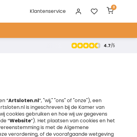
0
Klantenservice
4.7
/
5
en “
Artsloten.nl
”, "wij," "ons" of "onze"), een
tsloten.nl is ingeschreven bij de Kamer van
wij cookies gebruiken en hoe wij uw gegevens
de “
Website
”). Het plaatsen van cookies en het
overeenstemming is met de Algemene
eze verordening, of de voorafgaande wetgeving