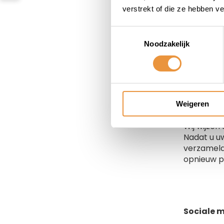
Google Ad
verstrekt of die ze hebben v
Google Ad
de volgen
Toestemmingsselectie
Noodzakelijk
Tracking 
Wij plaat
Weigeren
hebt gege
Wij wijzen
Nadat u uw
verzameld.
opnieuw p
Sociale 