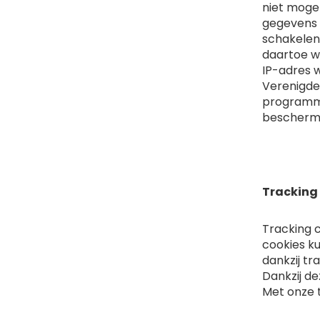
niet moge
gegevens t
schakelen
daartoe we
IP-adres 
Verenigde 
programma
beschermi
Tracking
Tracking c
cookies k
dankzij tr
Dankzij de
Met onze 