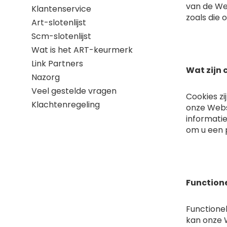
van de We
Klantenservice
zoals die 
Art-slotenlijst
Scm-slotenlijst
Wat is het ART-keurmerk
Link Partners
Wat zijn 
Nazorg
Veel gestelde vragen
Cookies z
Klachtenregeling
onze Webs
informatie
om u een 
Functione
Functionel
kan onze W