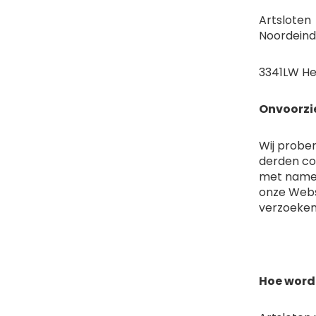
Artsloten
Noordeind
3341LW He
Onvoorzi
Wij probe
derden coo
met name 
onze Websi
verzoeken
Hoe word