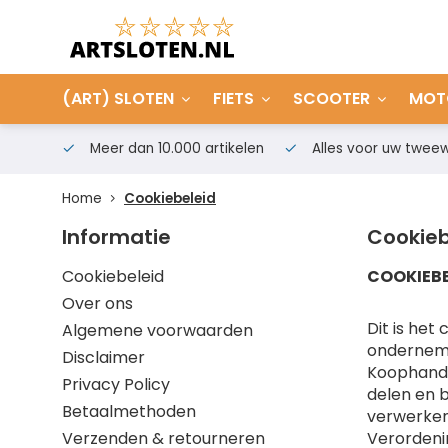
(ART) SLOTEN
FIETS
SCOOTER
MOT
Meer dan 10.000 artikelen
Alles voor uw tweew
Home
Cookiebeleid
Informatie
Cookieb
Cookiebeleid
COOKIEBE
Over ons
Dit is he
Algemene voorwaarden
ondernemin
Disclaimer
Koophande
Privacy Policy
delen en b
Betaalmethoden
verwerken
Verzenden & retourneren
Verordeni