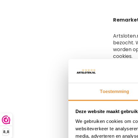
Remarke
Artsloten
bezocht. 
worden op
cookies.
Cookies
Toestemming
Waaronder
Deze website maakt gebruik
Google A
We gebruiken cookies om cont
van Googl
websiteverkeer te analyseren
8,8
AdWords r
media, adverteren en analys