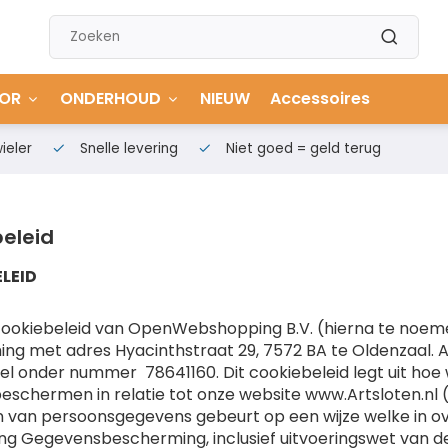
OR
ONDERHOUD
NIEUW
Accessoires
ieler
Snelle levering
Niet goed = geld terug
eleid
LEID
t cookiebeleid van OpenWebshopping B.V. (hierna te noem
g met adres Hyacinthstraat 29, 7572 BA te Oldenzaal. Ar
l onder nummer 78641160. Dit cookiebeleid legt uit hoe 
eschermen in relatie tot onze website www.Artsloten.nl (
 van persoonsgegevens gebeurt op een wijze welke in 
ng Gegevensbescherming, inclusief uitvoeringswet van d