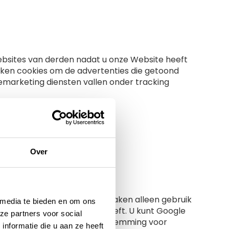
ebsites van derden nadat u onze Website heeft
iken cookies om de advertenties die getoond
emarketing diensten vallen onder tracking
Over
verd door Google Inc. Wij maken alleen gebruik
 media te bieden en om ons
 daar toestemming voor geeft. U kunt Google
ze partners voor social
 te trekken. U kunt uw toestemming voor
nformatie die u aan ze heeft