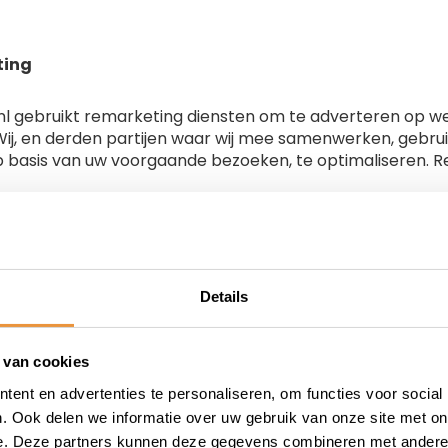
ting
.nl gebruikt remarketing diensten om te adverteren op w
Wij, en derden partijen waar wij mee samenwerken, gebru
 basis van uw voorgaande bezoeken, te optimaliseren. R
Details
 de volgende remarketing diensten:
 van cookies
dwords:
Google AdWords remarketing service wordt gele
ent en advertenties te personaliseren, om functies voor social
e AdWords remarketing service op het moment dat u ons
. Ook delen we informatie over uw gebruik van onze site met on
emarketing daarna uitschakelen door uw toestemming in
e. Deze partners kunnen deze gegevens combineren met andere i