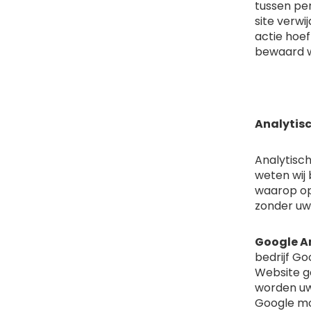
tussen pe
site verw
actie hoef
bewaard wo
Analytis
Analytisch
weten wij 
waarop op
zonder uw
Google A
bedrijf G
Website g
worden uw
Google mog