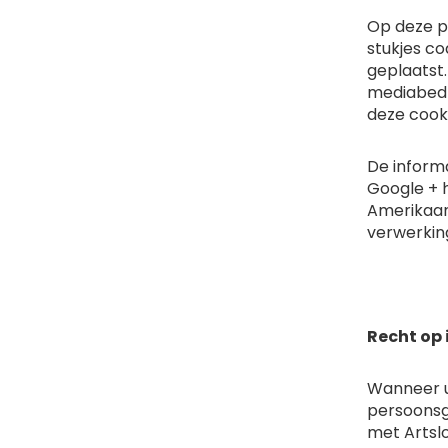
Op deze p
stukjes c
geplaatst.
mediabedri
deze cook
De informa
Google + h
Amerikaan
verwerkin
Recht op 
Wanneer u 
persoonsg
met Artslo