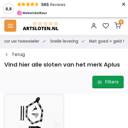
×
565
Reviews
8,8
0
s voor uw tweewieler
Snelle levering
Niet goed = geld te
Terug
Vind hier alle sloten van het merk Aplus
Filters