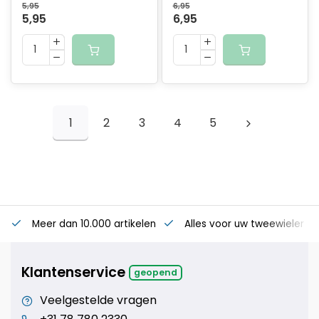
5,95
6,95
5,95
6,95
1
2
3
4
5
Meer dan 10.000 artikelen
Alles voor uw tweewieler
S
Klantenservice
geopend
Veelgestelde vragen