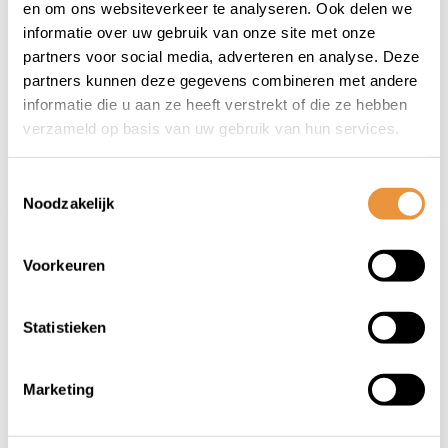
en om ons websiteverkeer te analyseren. Ook delen we
BR10HIX
informatie over uw gebruik van onze site met onze
Niet op voorraad
Niet op voorraad
partners voor social media, adverteren en analyse. Deze
partners kunnen deze gegevens combineren met andere
informatie die u aan ze heeft verstrekt of die ze hebben
19,95
18,95
19,95
verzameld op basis van uw gebruik van hun services.
Toestemmingsselectie
Noodzakelijk
Voorkeuren
Statistieken
Marketing
(0)
(0)
Bougie NGK B5HS
Bougie NGK B6ES