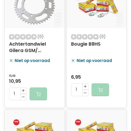
(0)
(0)
Achtertandwiel
Bougie B8HS
Gilera GSM/
SUPERMOTARD 44
Niet op voorraad
Niet op voorraad
tands.
11,10
6,95
10,95