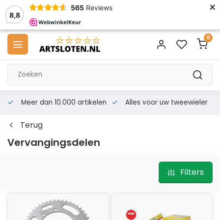
×
565
Reviews
8,8
0
Alles voor uw tweewieler
Snelle levering
Niet goed = ge
Terug
Vervangingsdelen
Filters