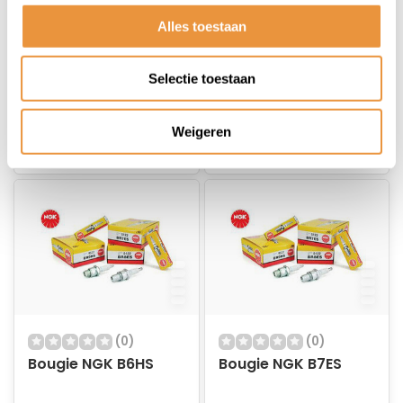
Alles toestaan
Niet op voorraad
Niet op voorraad
5,95
5,95
Selectie toestaan
5,95
Weigeren
(0)
(0)
Bougie NGK B6HS
Bougie NGK B7ES