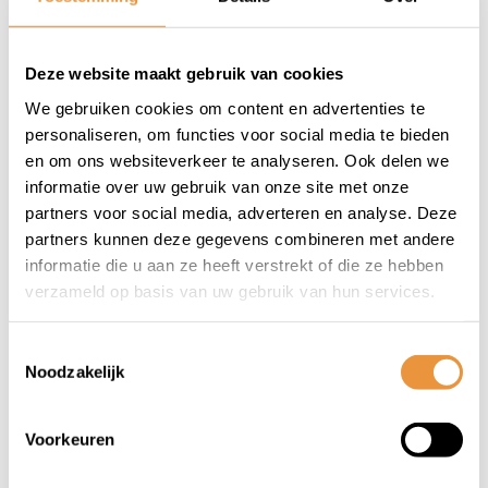
(0)
(0)
Deze website maakt gebruik van cookies
Bidon Rise 800 ml
Bidon Fly 550 ml
We gebruiken cookies om content en advertenties te
personaliseren, om functies voor social media te bieden
Op voorraad
Op voorraad
en om ons websiteverkeer te analyseren. Ook delen we
informatie over uw gebruik van onze site met onze
partners voor social media, adverteren en analyse. Deze
8,95
9,95
partners kunnen deze gegevens combineren met andere
informatie die u aan ze heeft verstrekt of die ze hebben
verzameld op basis van uw gebruik van hun services.
Toestemmingsselectie
Noodzakelijk
1
Voorkeuren
Ook handig voor de fiets, altijd lekker om water bij u