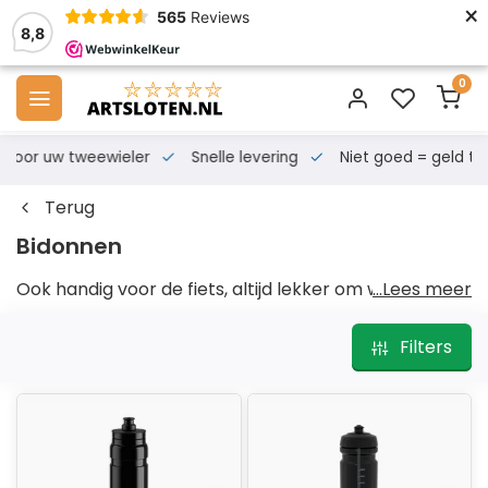
×
565
Reviews
8,8
0
s voor uw tweewieler
Snelle levering
Niet goed = geld te
Terug
Bidonnen
Ook handig voor de fiets, altijd lekker om water bij u
...Lees meer
te hebben.
Filters