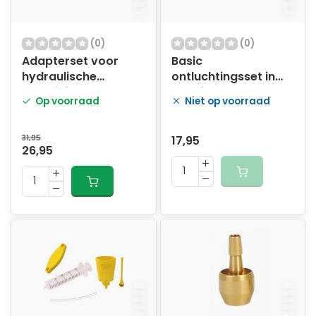
(0)
(0)
Adapterset voor
Basic
hydraulische
ontluchtingsset in
remleiding passend
doosje
Op voorraad
Niet op voorraad
op Hope
31,95
17,95
26,95