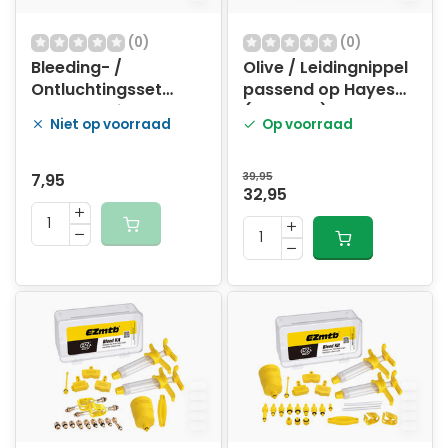
(0)
(0)
Bleeding- /
Olive / Leidingnippel
Ontluchtingsset
passend op Hayes
EZMTB Basic
(25 stuks)
Niet op voorraad
Op voorraad
7,95
39,95
32,95