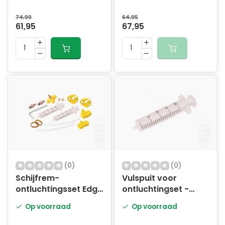
schijfremsystemen
remvloeistof
74,99
64,95
61,95
67,95
(0)
(0)
Schijfrem-
Vulspuit voor
ontluchtingsset Edge
ontluchtingset -
Sram
20ml
Op voorraad
Op voorraad