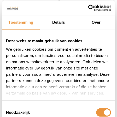
Ontluchtingsset
Ontluchtingsset met
EZmtb STD 2022 -
M7 adapter incl. olie
incl. metalen
Niet op voorraad
Op voorraad
adapters en nieuw
Toestemming
Details
Over
model trechter
18,95
14,95
Deze website maakt gebruik van cookies
We gebruiken cookies om content en advertenties te
personaliseren, om functies voor social media te bieden
en om ons websiteverkeer te analyseren. Ook delen we
informatie over uw gebruik van onze site met onze
partners voor social media, adverteren en analyse. Deze
partners kunnen deze gegevens combineren met andere
informatie die u aan ze heeft verstrekt of die ze hebben
verzameld op basis van uw gebruik van hun services.
(1)
(0)
Toestemmingsselectie
Ontluchtingsset Pro
Ontluchtingsset Pro
Noodzakelijk
met koffer