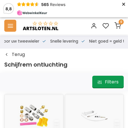
×
565
Reviews
8,8
0
s voor uw tweewieler
Snelle levering
Niet goed = geld te
Terug
Schijfrem ontluchting
Filters