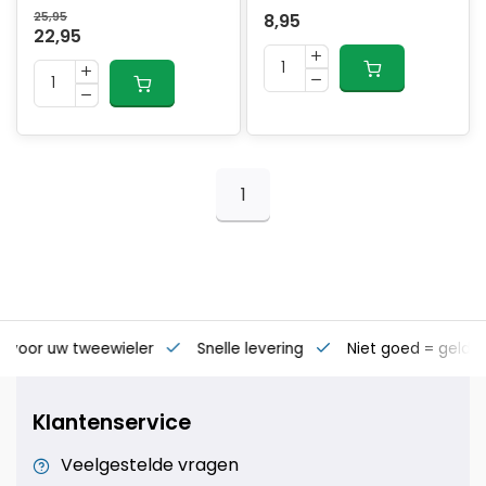
25,95
8,95
22,95
1
s voor uw tweewieler
Snelle levering
Niet goed = geld t
Klantenservice
Veelgestelde vragen