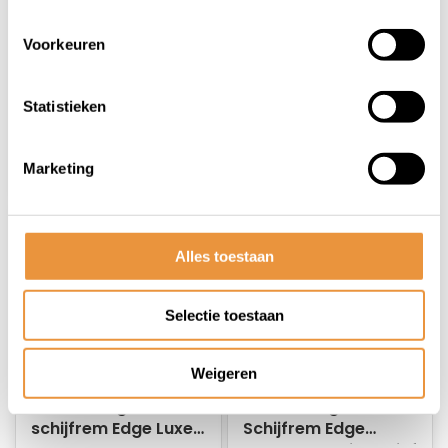
Niet op voorraad
Op voorraad
Voorkeuren
32,95
79,95
69,95
Statistieken
Marketing
Alles toestaan
Selectie toestaan
Weigeren
(1)
(0)
Ontluchtingsset
Ontluchtingsset
schijfrem Edge Luxe
Schijfrem Edge