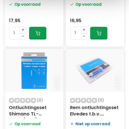
- met metalen
Standaard - inclusief
Op voorraad
Op voorraad
adapterset
kunststof
adapterset
17,95
16,95
(0)
(0)
Ontluchtingsset
Rem ontluchtingsset
Shimano TL-
Elvedes t.b.v.
BR001/002/003 voor
vervangen Minerale
Op voorraad
Niet op voorraad
hydraulische
olie en DOT