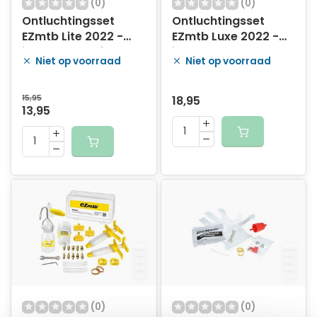
(0)
(0)
Ontluchtingsset
Ontluchtingsset
EZmtb Lite 2022 -
EZmtb Luxe 2022 -
incl. kunststof
incl. metalen
Niet op voorraad
Niet op voorraad
adapters
adapters
15,95
18,95
13,95
(0)
(0)