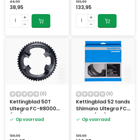
44,99
139,99
38,95
133,95
(0)
(0)
Kettingblad 50T
Kettingblad 52 tands
Ultegra FC-R8000
Shimano Ultegra FC-
(MS) 2x11 speed -
R8000 (MT) 2x11
Op voorraad
Op voorraad
zwart
speed - zwart
139,99
139,99