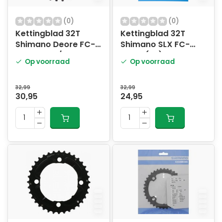
(0)
(0)
Kettingblad 32T
Kettingblad 32T
Shimano Deore FC-
Shimano SLX FC-
M5100 - 10/11 speed
M670 (AE) 10 speed -
Op voorraad
Op voorraad
zilver
32,99
32,99
30,95
24,95