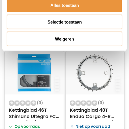
Op voorraad
Niet op voorraad
zwart
53.0 - zilver
Alles toestaan
84,99
109,95
Selectie toestaan
69,95
78,95
Weigeren
(0)
(0)
Kettingblad 46T
Kettingblad 48T
Shimano Ultegra FC-
Enduo Cargo 4-B
R8000 (MT) 2x11
104-BCD Cl-45.5 /
Op voorraad
Niet op voorraad