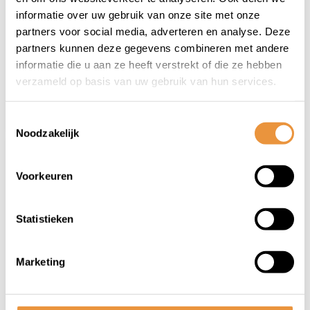
M4000
RX810 1x11 speed -
informatie over uw gebruik van onze site met onze
Op voorraad
Op voorraad
zwart
partners voor social media, adverteren en analyse. Deze
partners kunnen deze gegevens combineren met andere
32,99
84,99
informatie die u aan ze heeft verstrekt of die ze hebben
18,95
69,95
verzameld op basis van uw gebruik van hun services.
Toestemmingsselectie
Noodzakelijk
Voorkeuren
Statistieken
(0)
(0)
Marketing
Kettingblad 42T
Kettingblad 46T
Shimano GRX FC-
Enduo Cargo 4-B
RX810 1 x 11 speed -
104-BCD Cl-45.5 /