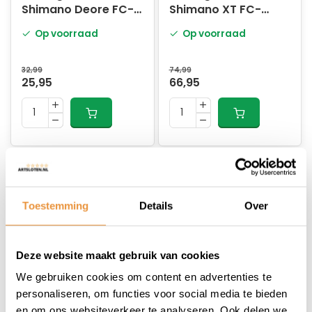
Shimano Deore FC-
Shimano XT FC-
M617 - zwart
M8000 2 x 11 speed
Op voorraad
Op voorraad
32,99
74,99
25,95
66,95
Toestemming
Details
Over
Deze website maakt gebruik van cookies
(0)
(0)
We gebruiken cookies om content en advertenties te
Kettingblad 40T
Kettingblad 40T
personaliseren, om functies voor social media te bieden
Shimano Alivio FC-
Shimano GRX FC-
en om ons websiteverkeer te analyseren. Ook delen we