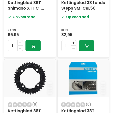
Kettingblad 36T
Kettingblad 38 tands
Shimano XT FC-
Steps SM-CRE50
M8000 2x11 speed
9/10/11 speed -
Op voorraad
Op voorraad
zwart
74,99
31,99
66,95
32,95
(0)
(0)
Kettingblad 38T
Kettingblad 38T