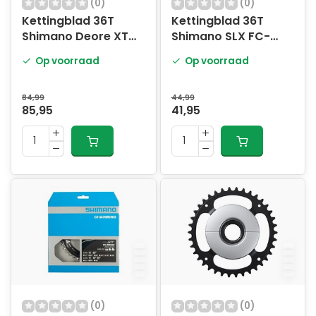
(0)
(0)
Kettingblad 36T
Kettingblad 36T
Shimano Deore XT
Shimano SLX FC-
FC-M8100 - 12 speed
M7000 2x11 speed -
Op voorraad
Op voorraad
zwart
84,99
44,99
85,95
41,95
(0)
(0)