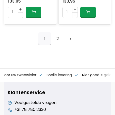
133,95
133,95
1
2
s voor uw tweewieler
Snelle levering
Niet goed = geld t
Klantenservice
Veelgestelde vragen
+31 78 780 2330