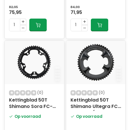
82,95
84,99
75,95
71,95
(0)
(0)
Kettingblad 50T
Kettingblad 50T
Shimano Sora FC-
Shimano Ultegra FC-
3503 50T-D - zwart
6800 MA (voor 50-
Op voorraad
Op voorraad
34T)