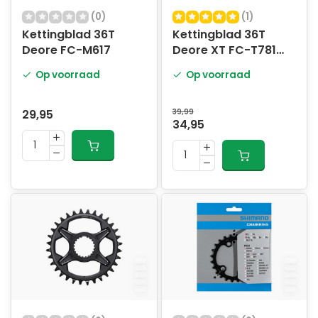
(0)
(1)
Kettingblad 36T
Kettingblad 36T
Deore FC-M617
Deore XT FC-T781
36T-AL
Op voorraad
Op voorraad
29,95
39,99
34,95