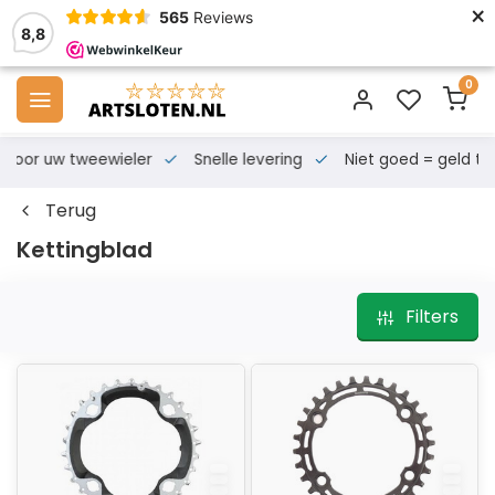
×
565
Reviews
8,8
0
s voor uw tweewieler
Snelle levering
Niet goed = geld te
Terug
Kettingblad
Filters