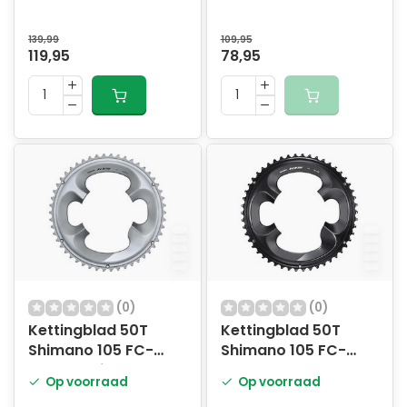
speed - zwart
53.0 - zilver
139,99
109,95
119,95
78,95
(0)
(0)
Kettingblad 50T
Kettingblad 50T
Shimano 105 FC-
Shimano 105 FC-
R7000 - zilver
R7000 - zwart
Op voorraad
Op voorraad