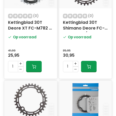
(0)
(0)
Kettingblad 30T
Kettingblad 30T
Deore XT FC-M782 /
Shimano Deore FC-
M672 30T-AN
M5100 - 10/11 speed
Op voorraad
Op voorraad
41,99
35,95
25,95
30,95