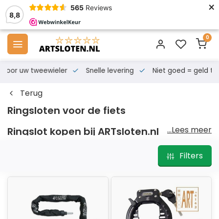
×
565
Reviews
8,8
0
s voor uw tweewieler
Snelle levering
Niet goed = geld te
Terug
Ringsloten voor de fiets
...Lees meer
Ringslot kopen bij ARTsloten.nl
Op zoek naar een ringslot van een hoogwaardige
Filters
kwaliteit? Dan zit je helemaal goed bij ARTsloten.nl.
Hier op deze pagina vind je ons aanbod met
ringsloten van topmerken als Stahlex en LYNX. De
sloten zijn eenvoudig in gebruik en ART
gecertificeerd. Meer weten over het ringslot en ons
aanbod? Lees dan snel verder. Natuurlijk kun je ook