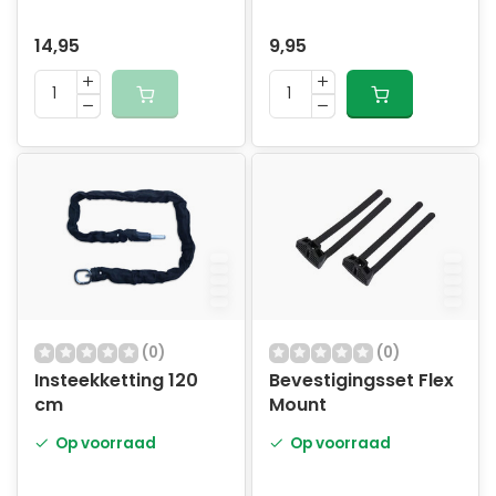
14,95
9,95
(0)
(0)
Insteekketting 120
Bevestigingsset Flex
cm
Mount
Op voorraad
Op voorraad