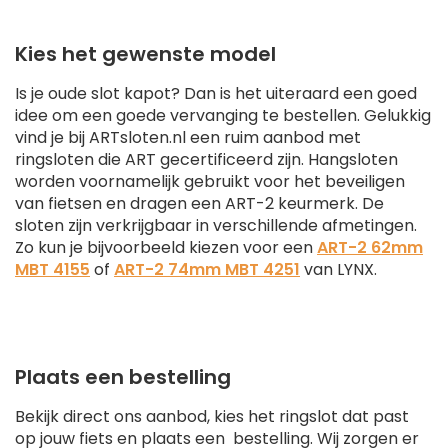
Kies het gewenste model
Is je oude slot kapot? Dan is het uiteraard een goed
idee om een goede vervanging te bestellen. Gelukkig
vind je bij ARTsloten.nl een ruim aanbod met
ringsloten die ART gecertificeerd zijn. Hangsloten
worden voornamelijk gebruikt voor het beveiligen
van fietsen en dragen een ART-2 keurmerk. De
sloten zijn verkrijgbaar in verschillende afmetingen.
Zo kun je bijvoorbeeld kiezen voor een
ART-2 62mm
MBT 4155
of
ART-2 74mm MBT 4251
van LYNX.
Plaats een bestelling
Bekijk direct ons aanbod, kies het ringslot dat past
op jouw fiets en plaats een bestelling. Wij zorgen er