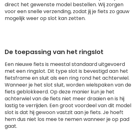
direct het gewenste model bestellen. Wij zorgen
voor een snelle verzending, zodat jij je fiets zo gauw
mogelijk weer op slot kan zetten.
De toepassing van het ringslot
Een nieuwe fiets is meestal standaard uitgevoerd
met een ringslot. Dit type slot is bevestigd aan het
fietsframe en sluit als een ring rond het achterwiel.
Wanneer je het slot sluit, worden wielspaken van de
fiets geblokkeerd. Op deze manier kun je het
achterwiel van de fiets niet meer draaien en is hij
lastig te verrijden. Een groot voordeel van dit model
slot is dat hij gewoon vastzit aan je fiets. Je hoeft
hem dus niet los mee te nemen wanneer je op pad
gaat.