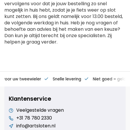
vervolgens voor dat je jouw bestelling zo snel
mogelijk in huis hebt, zodat je je fiets weer op slot
kunt zetten. Bij ons geldt namelijk voor 13.00 besteld,
de volgende werkdag in huis. Heb je nog vragen of
behoefte aan advies bij het maken van een keuze?
Dan kun je altijd terecht bij onze specialisten. Zij
helpen je graag verder.
s voor uw tweewieler
Snelle levering
Niet goed = geld t
Klantenservice
Veelgestelde vragen
+31 78 780 2330
info@artsloten.nl