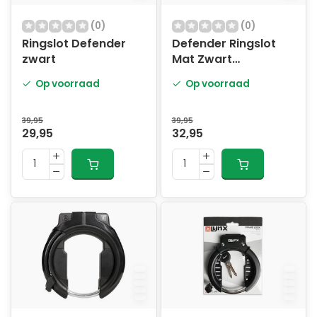
(0)
(0)
Ringslot Defender
Defender Ringslot
zwart
Mat Zwart
Onverpakt
Op voorraad
Op voorraad
39,95
39,95
29,95
32,95