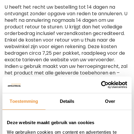
U heeft het recht uw bestelling tot 14 dagen na
ontvangst zonder opgave van reden te annuleren. U
heeft na annulering nogmaals 14 dagen om uw
product retour te sturen. U krijgt dan het volledige
orderbedrag inclusief verzendkosten gecrediteerd.
Enkel de kosten voor retour van u thuis naar de
webwinkel zijn voor eigen rekening. Deze kosten
bedragen circa 7,25 per pakket, raadpleeg voor de
exacte tarieven de website van uw vervoerder.
Indien u gebruik maakt van uw herroepingsrecht, zal
het product met alle geleverde toebehoren en –
indien redelijkerwijze mogelijk – in de originele staat
en verpakking aan de ondernemer geretourneerd
worden. Mocht het product beschadigd of de
verpakking meer beschadigd zijn dan nodig is om het
Toestemming
Details
Over
product te verkopen, dan kunnen we deze
waardevermindering van het product aan u
doorberekenen. Behandel het product dus met zorg
Deze website maakt gebruik van cookies
en zorg ervoor dat deze bij een retour goed verpakt
is.
We gebruiken cookies om content en advertenties te