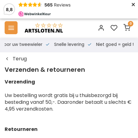
×
565
Reviews
8,8
0
s voor uw tweewieler
Snelle levering
Niet goed = geld te
Terug
Verzenden & retourneren
Verzending
Uw bestelling wordt gratis bij u thuisbezorgd bij
besteding vanaf 50,-. Daaronder betaalt u slechts €
4,95 verzendkosten.
Retourneren