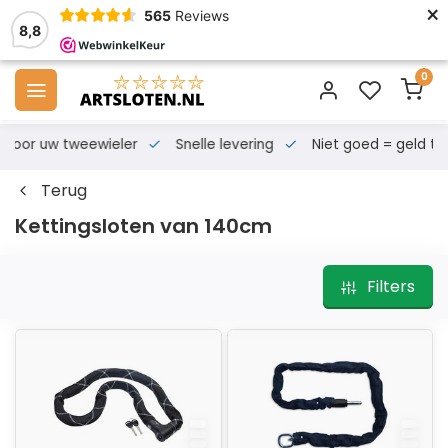
×
565
Reviews
8,8
0
s voor uw tweewieler
Snelle levering
Niet goed = geld te
Terug
Kettingsloten van 140cm
Filters