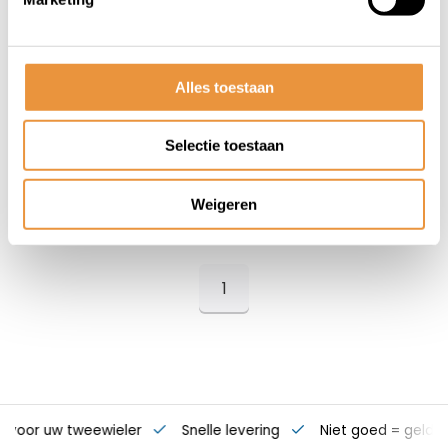
Scooterslot ART-3
140cm MBT4045
Op voorraad
Alles toestaan
199,94
165,95
Selectie toestaan
Weigeren
1
s voor uw tweewieler
Snelle levering
Niet goed = geld t