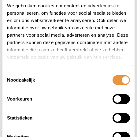
(0)
(0)
We gebruiken cookies om content en advertenties te
Kettingslot ART2
Kettingslot IVY ART3
personaliseren, om functies voor social media te bieden
140cm MBT4220
140cm MBT4150
en om ons websiteverkeer te analyseren. Ook delen we
9809/140
informatie over uw gebruik van onze site met onze
Op voorraad
Op voorraad
partners voor social media, adverteren en analyse. Deze
partners kunnen deze gegevens combineren met andere
114,95
145,99
129,95
informatie die u aan ze heeft verstrekt of die ze hebben
verzameld op basis van uw gebruik van hun services.
Toestemmingsselectie
Noodzakelijk
Voorkeuren
Statistieken
(0)
Marketing