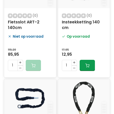
(0)
(0)
Fietsslot ART-2
Insteekketting 140
140cm
cm
Niet op voorraad
Op voorraad
119,20
17,95
85,95
12,95