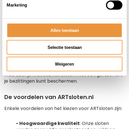
keuze is het
Stahlex Fietsslot ART-2 Ringslot
.
Marketing
Bewezen veiligheid van Stahlex sloten
Stahlex sloten hebben zich bewezen als
Alles toestaan
betrouwbare beveiligingsoplossingen voor diverse
voertuigen en eigendommen. Ze zijn voorzien van
Selectie toestaan
keurmerken en certificeringen, zoals het ART-
keurmerk, wat aangeeft dat ze voldoen aan strenge
veiligheidsnormen en kwaliteitseisen. Hierdoor
Weigeren
voldoen ze aan de eisen voor diefstalverzekeringen,
waardoor je met Stahlex sloten met een gerust hart
je bezittingen kunt beschermen.
De voordelen van ARTsloten.nl
Enkele voordelen van het kiezen voor ARTsloten zijn:
- Hoogwaardige kwaliteit
: Onze sloten