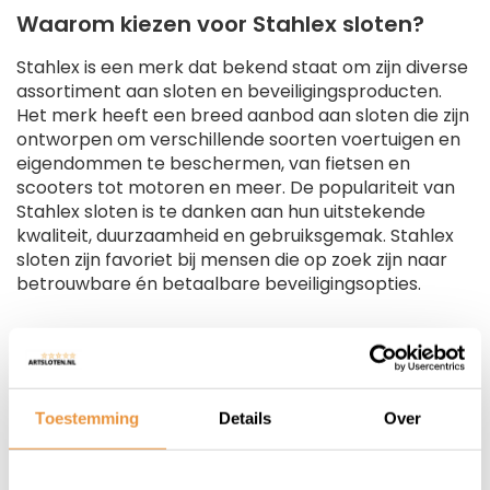
Waarom kiezen voor Stahlex sloten?
Stahlex is een merk dat bekend staat om zijn diverse
assortiment aan sloten en beveiligingsproducten.
Het merk heeft een breed aanbod aan sloten die zijn
ontworpen om verschillende soorten voertuigen en
eigendommen te beschermen, van fietsen en
scooters tot motoren en meer. De populariteit van
Stahlex sloten is te danken aan hun uitstekende
kwaliteit, duurzaamheid en gebruiksgemak. Stahlex
sloten zijn favoriet bij mensen die op zoek zijn naar
betrouwbare én betaalbare beveiligingsopties.
Welke Stahlex sloten zijn er?
Bij ARTsloten hebben we een uitgebreid assortiment
aan Stahlex sloten, aangepast aan verschillende
Toestemming
Details
Over
beveiligingsbehoeften. Hier is een kijkje in enkele van
de populaire soorten Stahlex sloten: