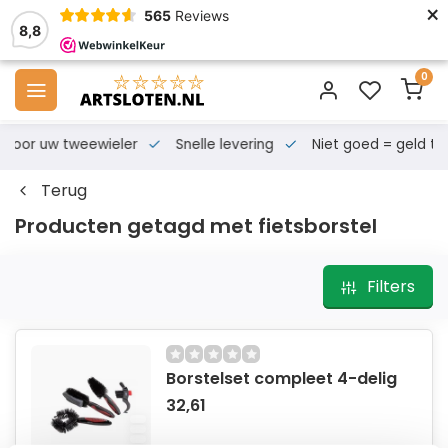
×
565
Reviews
8,8
0
s voor uw tweewieler
Snelle levering
Niet goed = geld te
Terug
Producten getagd met fietsborstel
Filters
Borstelset compleet 4-delig
32,61