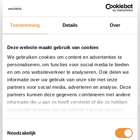
Op voorraad
Toestemming
Details
Over
Deze website maakt gebruik van cookies
1
We gebruiken cookies om content en advertenties te
personaliseren, om functies voor social media te bieden
en om ons websiteverkeer te analyseren. Ook delen we
informatie over uw gebruik van onze site met onze
partners voor social media, adverteren en analyse. Deze
partners kunnen deze gegevens combineren met andere
s voor uw tweewieler
Snelle levering
Niet goed = geld t
informatie die u aan ze heeft verstrekt of die ze hebben
verzameld op basis van uw gebruik van hun services.
Klantenservice
Toestemmingsselectie
Veelgestelde vragen
Noodzakelijk
+31 78 780 2330