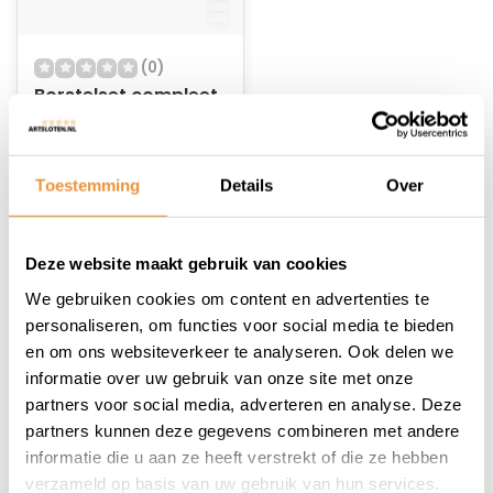
(0)
Borstelset compleet
4-delig
Op voorraad
Toestemming
Details
Over
32,61
Deze website maakt gebruik van cookies
We gebruiken cookies om content en advertenties te
personaliseren, om functies voor social media te bieden
en om ons websiteverkeer te analyseren. Ook delen we
1
informatie over uw gebruik van onze site met onze
partners voor social media, adverteren en analyse. Deze
partners kunnen deze gegevens combineren met andere
informatie die u aan ze heeft verstrekt of die ze hebben
verzameld op basis van uw gebruik van hun services.