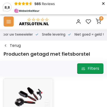
×
565
Reviews
8,8
0
s voor uw tweewieler
Snelle levering
Niet goed = geld te
Terug
Producten getagd met fietsborstel
Filters