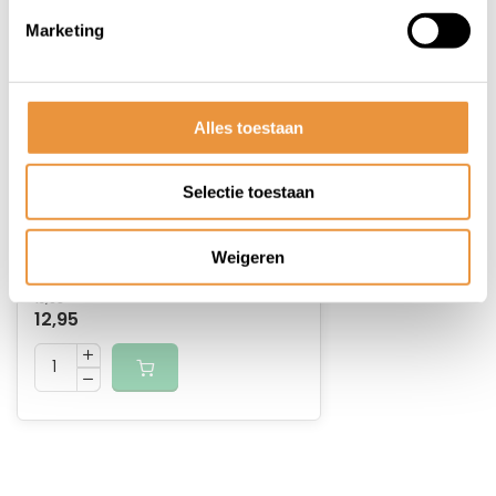
Marketing
Alles toestaan
(0)
Wheel reflection tape ZWART
Selectie toestaan
Niet op voorraad
Weigeren
13,95
12,95