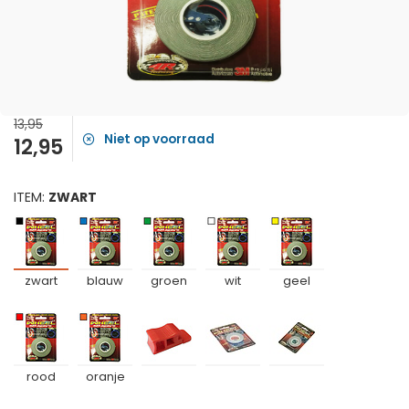
13,95
Niet op voorraad
12,95
ITEM:
ZWART
zwart
blauw
groen
wit
geel
rood
oranje