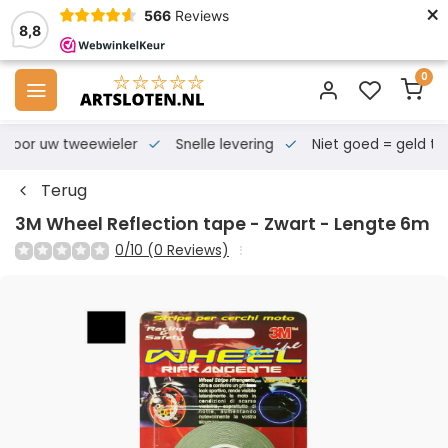
×
566
Reviews
8,8
0
s voor uw tweewieler
Snelle levering
Niet goed = geld te
Terug
3M Wheel Reflection tape - Zwart - Lengte 6m
0/10 (0 Reviews)