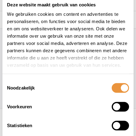
Beschrijving
Deze website maakt gebruik van cookies
We gebruiken cookies om content en advertenties te
Reviews
0/10
personaliseren, om functies voor social media te bieden
en om ons websiteverkeer te analyseren. Ook delen we
informatie over uw gebruik van onze site met onze
Hoe kunnen wij je helpen?
partners voor social media, adverteren en analyse. Deze
partners kunnen deze gegevens combineren met andere
informatie die u aan ze heeft verstrekt of die ze hebben
+31 78 780 2330
verzameld op basis van uw gebruik van hun services.
info@artsloten.nl
Toestemmingsselectie
Noodzakelijk
157
klanten geven een
4.7
/
5
op
Voorkeuren
Recent bekeken
Statistieken