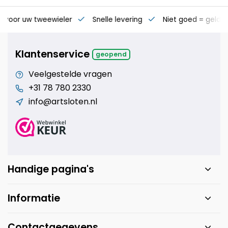
s voor uw tweewieler
Snelle levering
Niet goed = geld t
Klantenservice
geopend
Veelgestelde vragen
+31 78 780 2330
info@artsloten.nl
Handige pagina's
Informatie
Contactgegevens