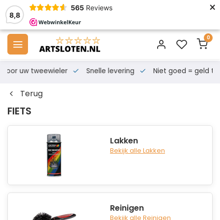
×
565
Reviews
8,8
0
s voor uw tweewieler
Snelle levering
Niet goed = geld te
Terug
FIETS
Lakken
Bekijk alle Lakken
Reinigen
Bekijk alle Reinigen