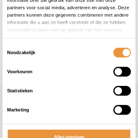
partners voor social media, adverteren en analyse. Deze
partners kunnen deze gegevens combineren met andere
informatie die u aan ze heeft verstrekt of die ze hebben
Onderhoud en reparatie van uw voertuig is erg
verzameld op basis van uw gebruik van hun services.
belangrijk. Daarom ook bij artsloten.nl producten als
reparatiesets, spray, plamuur, lekpreventie, primer,
pleisters, enz.
Toestemmingsselectie
Noodzakelijk
Voorkeuren
s voor uw tweewieler
Snelle levering
Niet goed = geld t
Statistieken
Klantenservice
Veelgestelde vragen
Marketing
+31 78 780 2330
info@artsloten.nl
Alles toestaan