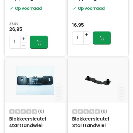
verstelbaar
Op voorraad
Op voorraad
schakelbromfiets
27,90
16,95
26,95
(0)
(0)
Blokkeersleutel
Blokkeersleutel
starttandwiel
Starttandwiel