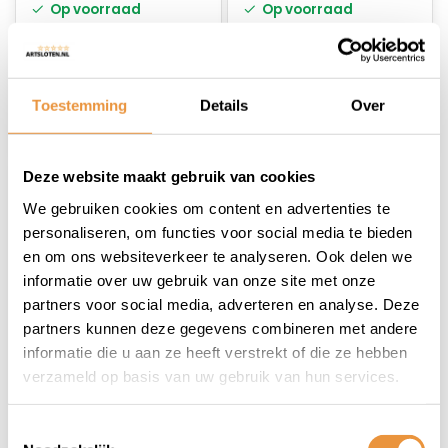
Op voorraad
Op voorraad
12,45
11,95
Toestemming
Details
Over
Deze website maakt gebruik van cookies
We gebruiken cookies om content en advertenties te
personaliseren, om functies voor social media te bieden
en om ons websiteverkeer te analyseren. Ook delen we
informatie over uw gebruik van onze site met onze
partners voor social media, adverteren en analyse. Deze
partners kunnen deze gegevens combineren met andere
(0)
(0)
informatie die u aan ze heeft verstrekt of die ze hebben
Blokkeersleutel
Blokkeersleutel
verzameld op basis van uw gebruik van hun services.
starttandwiel 12 inch
Starttandwiel 12-16
inch
Op voorraad
Op voorraad
Toestemmingsselectie