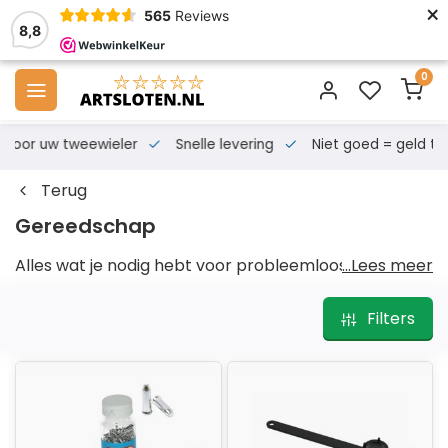
×
565
Reviews
8,8
0
s voor uw tweewieler
Snelle levering
Niet goed = geld te
Terug
Gereedschap
Alles wat je nodig hebt voor probleemloos
...Lees meer
scooteronderhoud!
Filters
Onmisbaar gereedschap voor
scooteronderhoud
Wil je dat je scooter soepel blijft rijden en zo lang
mogelijk meegaat? Dan is goed onderhoud