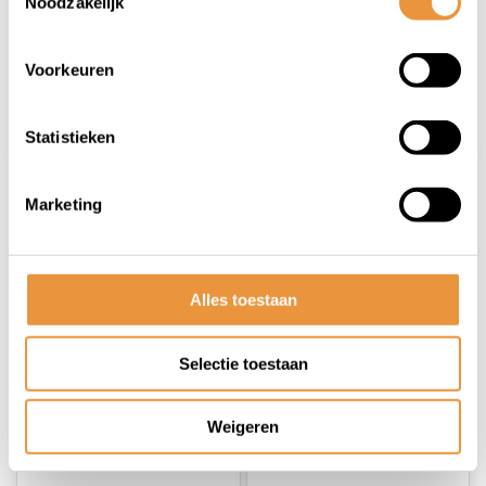
Noodzakelijk
26,76
12,95
25,95
Voorkeuren
Statistieken
Marketing
Alles toestaan
(0)
(0)
Selectie toestaan
Blokkeersleutel
Blokkeersleutel Vario
starttandwiel
Piaggio 2t
Weigeren
Op voorraad
Niet op voorraad