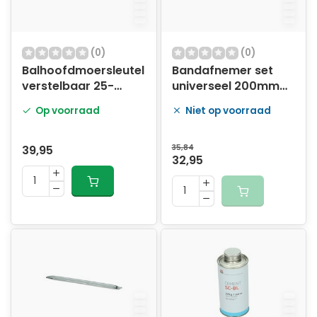
Banden vervangen
voor betere grip en veiligheid.
(0)
(0)
Een nieuwe
bougie
plaatsen
zodat je scooter altijd
Balhoofdmoersleutel
Bandafnemer set
makkelijk start.
verstelbaar 25-
universeel 200mm
70mm 5415
3pcs
Door je scooter goed te onderhouden, verleng je niet
Op voorraad
Niet op voorraad
alleen de levensduur, maar rijd je ook een stuk fijner
en veiliger.
39,95
35,84
32,95
Handige gereedschappen voor
scooteronderhoud
Op
Artsloten.nl
vind je alles wat je nodig hebt om zelf
aan je scooter te werken. Een paar handige tools op
een rij:
Bougiesleutels
– Maak het vervangen van je bougie
supermakkelijk zonder risico op beschadiging. Bekijk