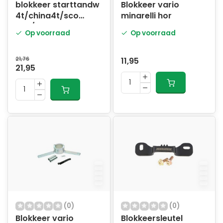
blokkeer starttandw
Blokkeer vario
4t/china4t/sco
minarelli hor
gy6/sco kym4t 12-16
Op voorraad
Op voorraad
inch
21,76
11,95
21,95
(0)
(0)
Blokkeer vario
Blokkeersleutel