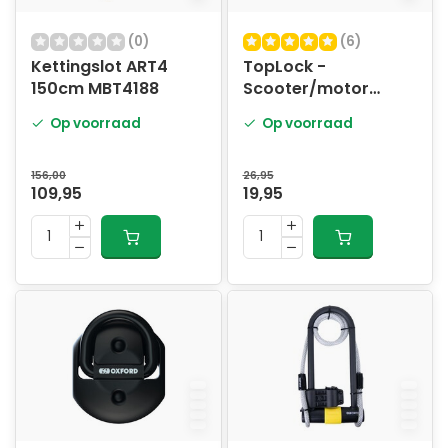
(0)
(6)
Kettingslot ART4
TopLock -
150cm MBT4188
Scooter/motor
Hangslot - ART4 -
Op voorraad
Op voorraad
MBT4162 -
Zwart/Rood
156,00
26,95
109,95
19,95