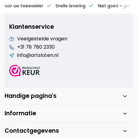
s voor uw tweewieler
Snelle levering
Niet goed = geld t
Klantenservice
Veelgestelde vragen
+31 78 780 2330
info@artsloten.nl
Handige pagina's
Informatie
Contactgegevens