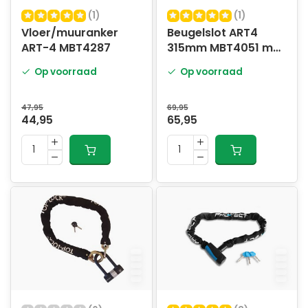
(1)
(1)
Vloer/muuranker
Beugelslot ART4
ART-4 MBT4287
315mm MBT4051 met
kabel
Op voorraad
Op voorraad
47,95
69,95
44,95
65,95