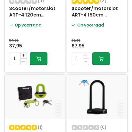
(0)
(3)
Scooter/motorslot
Scooter/motorslot
ART-4 120cm
ART-4 150cm
Loopoog MBT4190
MBT4147
Op voorraad
Op voorraad
54,95
73,95
37,95
67,95
(1)
(0)