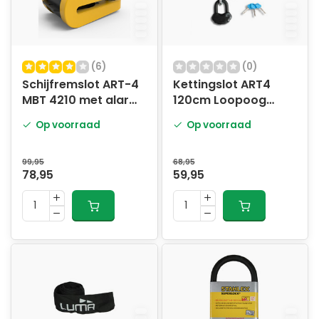
(6)
(0)
Schijfremslot ART-4
Kettingslot ART4
MBT 4210 met alarm
120cm Loopoog
GEEL
MBT4109
Op voorraad
Op voorraad
99,95
68,95
78,95
59,95