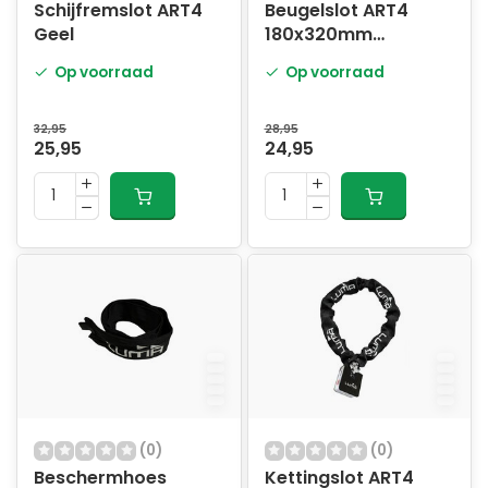
Schijfremslot ART4
Beugelslot ART4
Geel
180x320mm
MBT4051
Op voorraad
Op voorraad
32,95
28,95
25,95
24,95
(0)
(0)
Beschermhoes
Kettingslot ART4