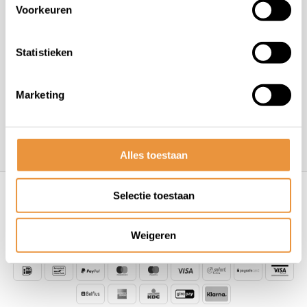
Voorkeuren
Statistieken
Handige pagina's
Marketing
Informatie
Contactgegevens
Alles toestaan
Selectie toestaan
© ARTsloten.nl
- Webshop:
emarkable
Algemene voorwaarden
Disclaimer
Privacy
Policy
Sitemap
Weigeren