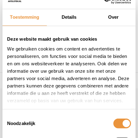
Tevens is het voor consumenten in de EU ook
mogelijk om klachten aan te melden via het ODR-
platform van de Europese Commissie. Dit ODR-
Toestemming
Details
Over
platform is te vinden op
http://ec.europa.eu/odr
.
Wanneer uw klacht nog niet elders in behandeling is
dan staat het u vrij om uw klacht te deponeren via
Deze website maakt gebruik van cookies
het platform van de Europese Unie
We gebruiken cookies om content en advertenties te
personaliseren, om functies voor social media te bieden
en om ons websiteverkeer te analyseren. Ook delen we
informatie over uw gebruik van onze site met onze
partners voor social media, adverteren en analyse. Deze
s voor uw tweewieler
Snelle levering
Niet goed = geld t
partners kunnen deze gegevens combineren met andere
informatie die u aan ze heeft verstrekt of die ze hebben
Klantenservice
verzameld op basis van uw gebruik van hun services.
Veelgestelde vragen
Toestemmingsselectie
+31 78 780 2330
Noodzakelijk
info@artsloten.nl