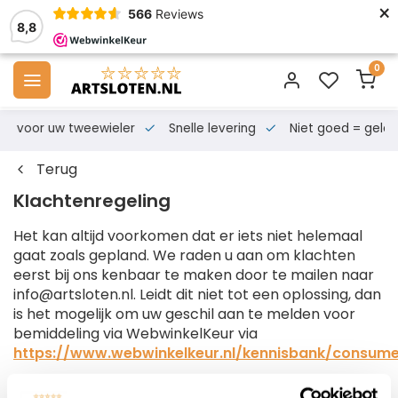
×
566
Reviews
8,8
0
s voor uw tweewieler
Snelle levering
Niet goed = geld te
Terug
Klachtenregeling
Het kan altijd voorkomen dat er iets niet helemaal
gaat zoals gepland. We raden u aan om klachten
eerst bij ons kenbaar te maken door te mailen naar
info@artsloten.nl
. Leidt dit niet tot een oplossing, dan
is het mogelijk om uw geschil aan te melden voor
bemiddeling via WebwinkelKeur via
https://www.webwinkelkeur.nl/kennisbank/consume