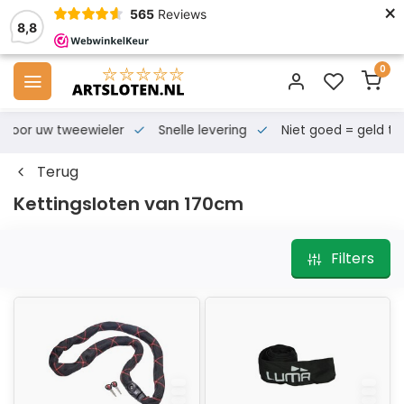
×
565
Reviews
8,8
0
s voor uw tweewieler
Snelle levering
Niet goed = geld te
Terug
Kettingsloten van 170cm
Filters