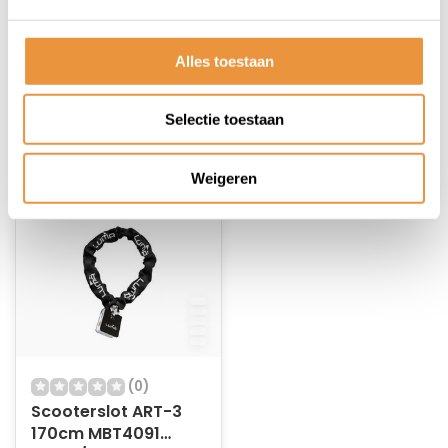
ART-4 170cm
170cm MBT4278
MBT4215
Op voorraad
Op voorraad
Alles toestaan
68,95
44,95
Selectie toestaan
Weigeren
(0)
Scooterslot ART-3
170cm MBT4091