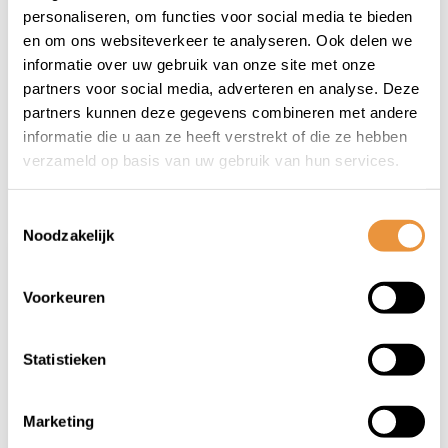
Scooter/motorslot
Scooter/motorslot
personaliseren, om functies voor social media te bieden
ART-4 170cm
ART-4 170cm
en om ons websiteverkeer te analyseren. Ook delen we
Loopoog MBT4190
informatie over uw gebruik van onze site met onze
Niet op voorraad
Niet op voorraad
partners voor social media, adverteren en analyse. Deze
partners kunnen deze gegevens combineren met andere
49,90
59,95
informatie die u aan ze heeft verstrekt of die ze hebben
44,95
41,95
verzameld op basis van uw gebruik van hun services.
Toestemmingsselectie
Noodzakelijk
Voorkeuren
Statistieken
(0)
(0)
Marketing
Scooter/motorslot
Scooterslot ART 3