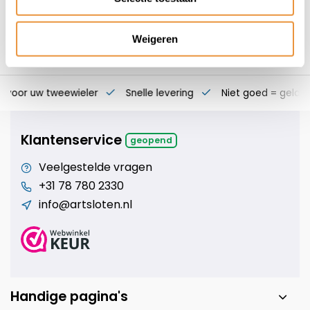
producten staan."
Weigeren
s voor uw tweewieler
Snelle levering
Niet goed = geld t
Klantenservice
geopend
Veelgestelde vragen
+31 78 780 2330
info@artsloten.nl
Handige pagina's