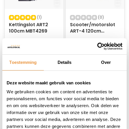
(1)
(0)
Kettingslot ART2
Scooter/motorslot
100cm MBT4269
ART-4 120cm
MBT4162
Op voorraad
Op voorraad
39,95
54,95
29,95
39,95
Toestemming
Details
Over
Deze website maakt gebruik van cookies
We gebruiken cookies om content en advertenties te
personaliseren, om functies voor social media te bieden
1
en om ons websiteverkeer te analyseren. Ook delen we
informatie over uw gebruik van onze site met onze
partners voor social media, adverteren en analyse. Deze
partners kunnen deze gegevens combineren met andere