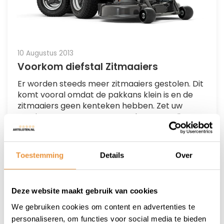
10 Augustus 2013
Voorkom diefstal Zitmaaiers
Er worden steeds meer zitmaaiers gestolen. Dit
komt vooral omdat de pakkans klein is en de
zitmaaiers geen kenteken hebben. Zet uw
maaier vast met een ART4 anker. Deze zijn
getest en gekeurd door TNO....
Artikel verder lezen
Toestemming
Details
Over
Deze website maakt gebruik van cookies
Pagina
1
van 1
We gebruiken cookies om content en advertenties te
aanbieding
aktie
Amsterdam
art
art4
personaliseren, om functies voor social media te bieden