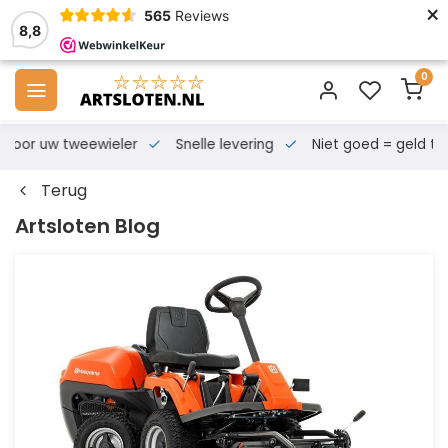
×
565
Reviews
8,8
0
s voor uw tweewieler
Snelle levering
Niet goed = geld te
Terug
Artsloten Blog