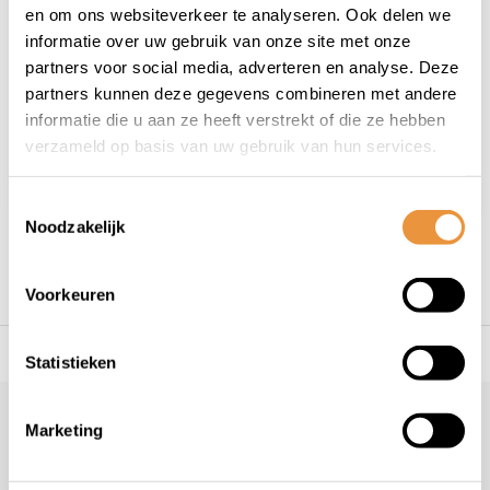
ART5
artslot
artsloten
cycloon
en om ons websiteverkeer te analyseren. Ook delen we
informatie over uw gebruik van onze site met onze
Diefstal
duurzaam
goedkoop
kettingslot
partners voor social media, adverteren en analyse. Deze
keurmerk
Kryptonite
lps
lps2001
partners kunnen deze gegevens combineren met andere
informatie die u aan ze heeft verstrekt of die ze hebben
motorslot
scooterslot
Sinterklaas
slot
verzameld op basis van uw gebruik van hun services.
Sloten
Solido Chain
Tno
Vloeranker
Toestemmingsselectie
Noodzakelijk
Voorkeuren
es voor uw tweewieler
Snelle levering
Niet goed = geld t
Statistieken
Klantenservice
Marketing
Veelgestelde vragen