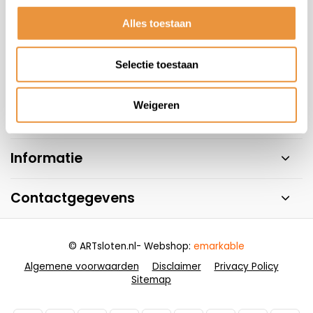
+31 78 780 2330
Alles toestaan
info@artsloten.nl
Selectie toestaan
Weigeren
Handige pagina's
Informatie
Contactgegevens
© ARTsloten.nl
- Webshop:
emarkable
Algemene voorwaarden
Disclaimer
Privacy Policy
Sitemap