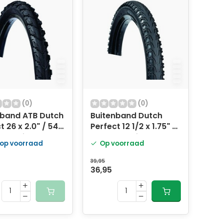
(0)
(0)
nband ATB Dutch
Buitenband Dutch
t 26 x 2.0" / 54-
Perfect 12 1/2 x 1.75" /
m anti-lek-
47-203 anti-lek -
 op voorraad
Op voorraad
met reflectie
zwart
39,95
36,95