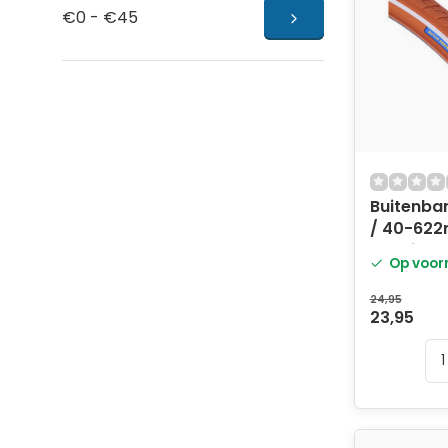
€0 - €45
Buitenban
/ 40-622
- bruin m
Op voor
24,95
23,95