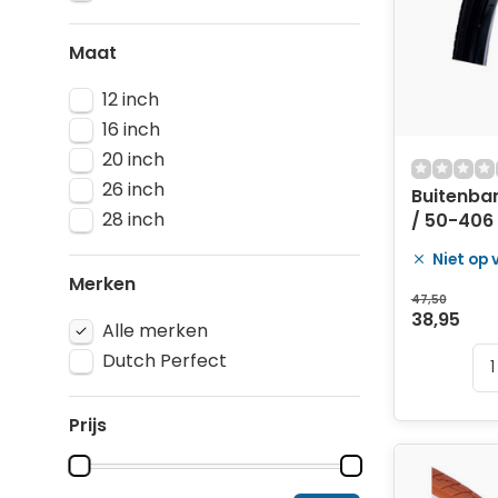
Maat
12 inch
16 inch
20 inch
26 inch
Buitenband 20 x 
28 inch
/ 50-406 
zwart met
Niet op
Merken
47,50
38,95
Alle merken
Dutch Perfect
Prijs