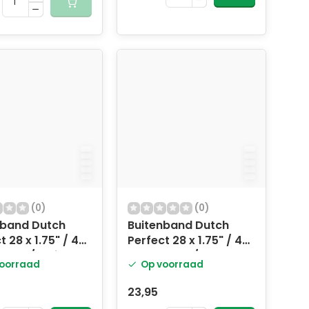
(0)
(0)
nband Dutch
Buitenband Dutch
t 28 x 1.75" / 47-
Perfect 28 x 1.75" / 47-
zwart/bruin
622 - zwart/creme
oorraad
Op voorraad
23,95