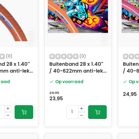
(0)
(0)
d 28 x 1.40"
Buitenband 28 x 1.40"
Buiten
mm anti-lek
/ 40-622mm anti-lek
/ 40-
et reflectie
- orange met reflectie
- roze
raad
Op voorraad
Op v
24,95
24,95
23,95