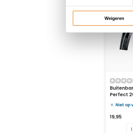
Weigeren
Buitenba
Perfect 20
406 - zw
Niet op
reflectie
19,95