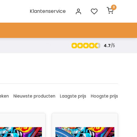
0
Klantenservice
4.7
/
5
eken
Nieuwste producten
Laagste prijs
Hoogste prijs