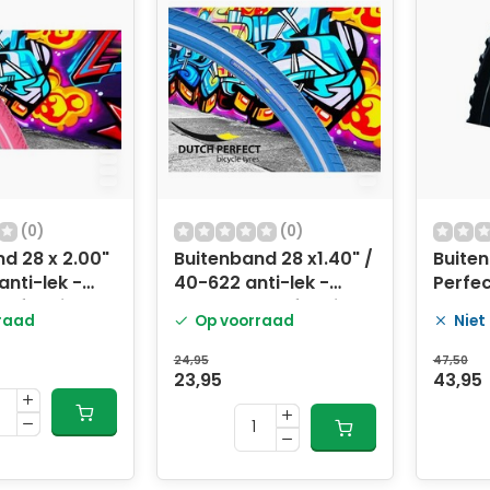
(0)
(0)
d 28 x 2.00"
Buitenband 28 x1.40" /
Buite
anti-lek -
40-622 anti-lek -
Perfec
reflectie
blauw met reflectie
559 m
raad
Op voorraad
Niet
zwart 
24,95
47,50
23,95
43,95