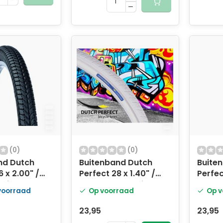
(0)
(0)
nd Dutch
Buitenband Dutch
Buite
6 x 2.00" /
Perfect 28 x 1.40" /
Perfec
ti-lek -
40-622mm anti-lek -
622 - 
 voorraad
Op voorraad
Op v
 reflectie
wit met reflectie
23,95
23,95