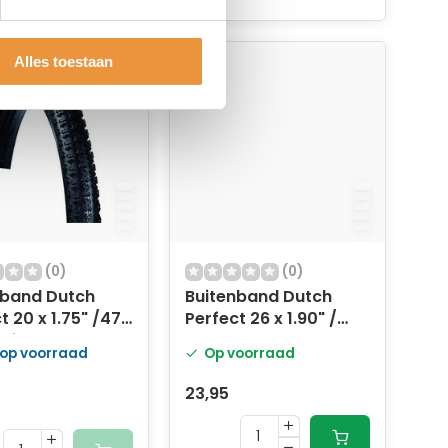
Alles toestaan
(0)
(0)
nband Dutch
Buitenband Dutch
t 20 x 1.75" /47-
Perfect 26 x 1.90" /
406 anti-lek - zwart
50-622 - creme met
 op voorraad
Op voorraad
reflectie
23,95