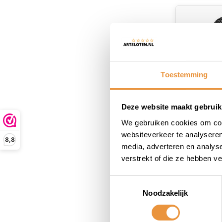
Toestemming
Deze website maakt gebruik
We gebruiken cookies om cont
Buitenba
websiteverkeer te analyseren
8,8
Perfect 12
media, adverteren en analys
62-203 an
verstrekt of die ze hebben v
Niet op
zwart
47,50
Toestemmingsselectie
37,95
Noodzakelijk