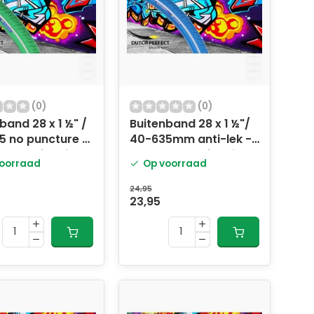
(0)
(0)
band 28 x 1 ½" /
Buitenband 28 x 1 ½"/
5 no puncture -
40-635mm anti-lek -
met reflectie
blauw met reflectie
oorraad
Op voorraad
24,95
23,95