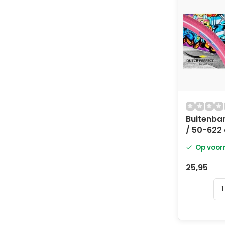
Buitenban
/ 50-622 
roze met 
Op voor
25,95