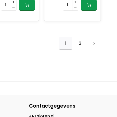
1
2
Contactgegevens
ARTsloten.nl