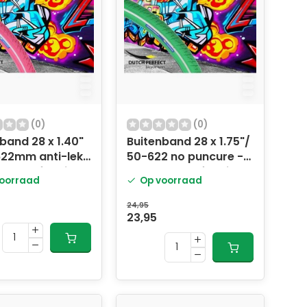
(0)
(0)
band 28 x 1.40"
Buitenband 28 x 1.75"/
622mm anti-lek
50-622 no puncure -
 met reflectie
groen met reflectie
oorraad
Op voorraad
24,95
23,95