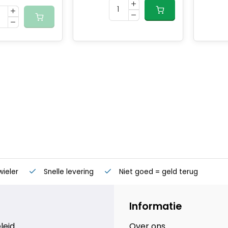
wieler
Snelle levering
Niet goed = geld terug
Informatie
leid
Over ons