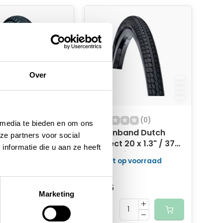
Over
(0)
(0)
 media te bieden en om ons
nband Dutch
Buitenband Dutch
ze partners voor social
t 16 x 1.75" / 47-
Perfect 20 x 1.3" / 37-
nformatie die u aan ze heeft
 anti-lek -
406 anti-lek - zwart
 op voorraad
Niet op voorraad
met reflectie
met reflectie
47,50
39,95
Marketing