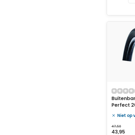
Buitenba
Perfect 2
54-559 an
Niet op
zwart met
47,50
43,95