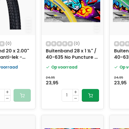
(0)
(0)
2.00"
Buitenband 28 x 1 ½" /
Buiten
anti-lek -
40-635 No Puncture -
40-63
 reflectie
Geel + Reflectie
groen 
 voorraad
Op voorraad
Op v
24,95
24,95
23,95
23,95