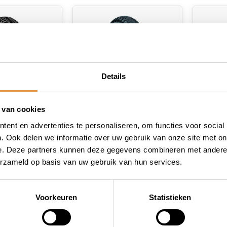
Details
 van cookies
(0)
(0)
ent en advertenties te personaliseren, om functies voor social
nd Dutch
Buitenband Dutch
Buite
. Ook delen we informatie over uw gebruik van onze site met on
 1/2 x 2 1/4"/
Perfect 16 x 1.75" / 47-
Perfec
e. Deze partners kunnen deze gegevens combineren met andere i
ti-lek -
305mm - zwart met
305mm
erzameld op basis van uw gebruik van hun services.
 voorraad
Niet op voorraad
Niet
reflectie
zwart 
15,95
47,50
37,95
Voorkeuren
Statistieken