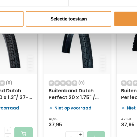
Selectie toestaan
(0)
(0)
nd Dutch
Buitenband Dutch
Buite
 x 1.3"/ 37-
Perfect 20 x 1.75" /
Perfec
art met
47-406 anti-lek -
 voorraad
Niet op voorraad
Niet
zwart met reflectie
41,95
47,50
37,95
37,95