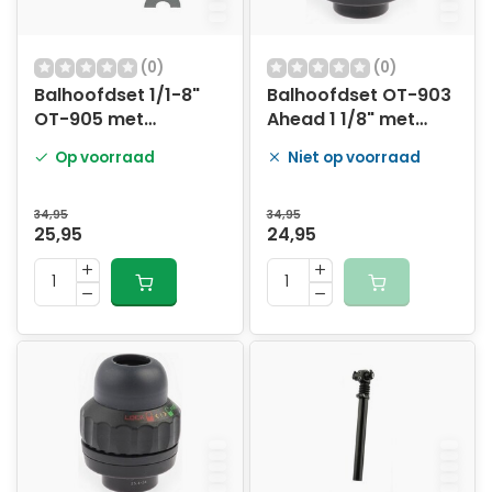
(0)
(0)
Balhoofdset 1/1-8"
Balhoofdset OT-903
OT-905 met
Ahead 1 1/8" met
stuurslot Zwart
stuurslot Zwart
Op voorraad
Niet op voorraad
34,95
34,95
25,95
24,95