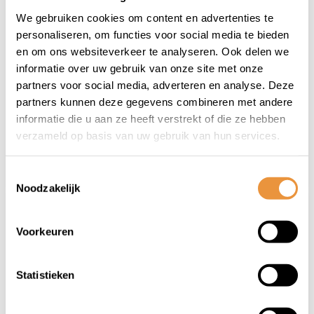
(0)
(0)
We gebruiken cookies om content en advertenties te
Zadelpen verend
Zadelpen verend
personaliseren, om functies voor social media te bieden
Post Moderne Cushy
Post Moderne
en om ons websiteverkeer te analyseren. Ook delen we
Hg1 Ã¸27.2mm /
Cushy-St Ã¸25.4mm
informatie over uw gebruik van onze site met onze
Niet op voorraad
Niet op voorraad
300mm - zilver
/ 300mm - zilver
partners voor social media, adverteren en analyse. Deze
partners kunnen deze gegevens combineren met andere
39,95
26,95
informatie die u aan ze heeft verstrekt of die ze hebben
31,95
20,95
verzameld op basis van uw gebruik van hun services.
Toestemmingsselectie
Noodzakelijk
Voorkeuren
Statistieken