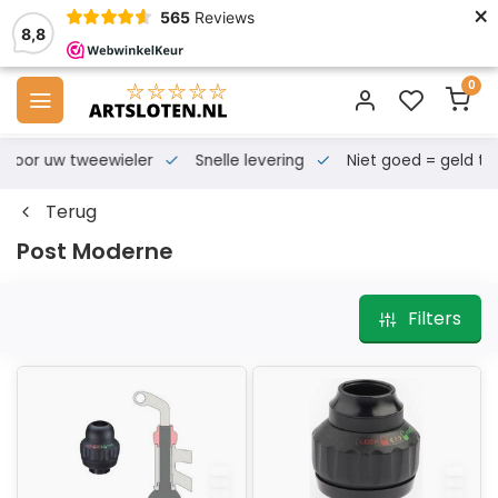
×
565
Reviews
8,8
0
s voor uw tweewieler
Snelle levering
Niet goed = geld te
Terug
Post Moderne
Filters