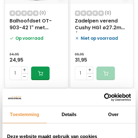
(0)
(0)
Balhoofdset OT-
Zadelpen verend
903-42 1" met
Cushy HG1 ø27.2mm
stuurslot Zwart
/ 300mm - zwart
Op voorraad
Niet op voorraad
34,95
39,95
24,95
31,95
Toestemming
Details
Over
Deze website maakt gebruik van cookies