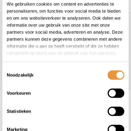
Gerelateerde producten
We gebruiken cookies om content en advertenties te
personaliseren, om functies voor social media te bieden
en om ons websiteverkeer te analyseren. Ook delen we
Hoe kunnen wij je helpen?
informatie over uw gebruik van onze site met onze
partners voor social media, adverteren en analyse. Deze
partners kunnen deze gegevens combineren met andere
+31 78 780 2330
informatie die u aan ze heeft verstrekt of die ze hebben
verzameld op basis van uw gebruik van hun services.
info@artsloten.nl
Toestemmingsselectie
Noodzakelijk
157
klanten geven een
4.7
/
5
op
Recent bekeken
Voorkeuren
Statistieken
Marketing