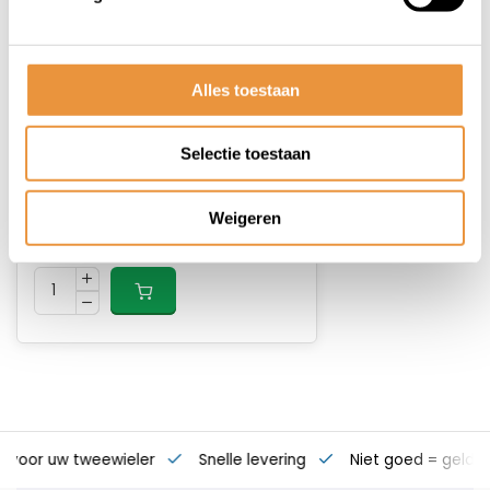
Alles toestaan
(0)
Fiets buitenband Mencos
Selectie toestaan
Op voorraad
Weigeren
21,98
s voor uw tweewieler
Snelle levering
Niet goed = geld t