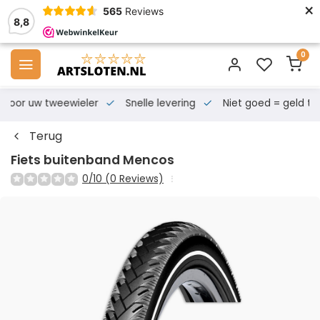
×
565
Reviews
8,8
0
s voor uw tweewieler
Snelle levering
Niet goed = geld te
Terug
Fiets buitenband Mencos
0/10 (0 Reviews)