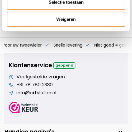
Selectie toestaan
Weigeren
s voor uw tweewieler
Snelle levering
Niet goed = geld t
Klantenservice
geopend
Veelgestelde vragen
+31 78 780 2330
info@artsloten.nl
Handige pagina's