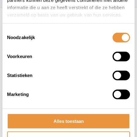
informatie die u aan ze heeft verstrekt of die ze hebben
Recent bekeken
verzameld op basis van uw gebruik van hun services.
Toestemmingsselectie
Noodzakelijk
Voorkeuren
Statistieken
(0)
Achterlicht USB Eagle
Marketing
Op voorraad
16,95
Alles toestaan
11,95