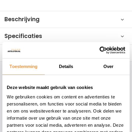
Beschrijving
Specificaties
Reviews
0/10
Toestemming
Details
Over
Hoe kunnen wij je helpen?
Deze website maakt gebruik van cookies
+31 78 780 2330
We gebruiken cookies om content en advertenties te
personaliseren, om functies voor social media te bieden
info@artsloten.nl
en om ons websiteverkeer te analyseren. Ook delen we
informatie over uw gebruik van onze site met onze
partners voor social media, adverteren en analyse. Deze
157
klanten geven een
4.7
/
5
op
partners kunnen deze gegevens combineren met andere