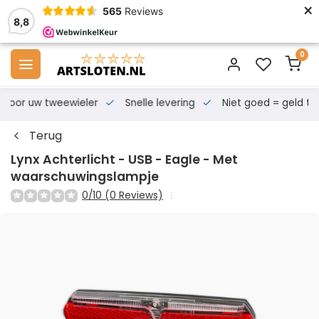
×
565
Reviews
8,8
0
s voor uw tweewieler
Snelle levering
Niet goed = geld te
Terug
Lynx Achterlicht - USB - Eagle - Met
waarschuwingslampje
0/10 (0 Reviews)