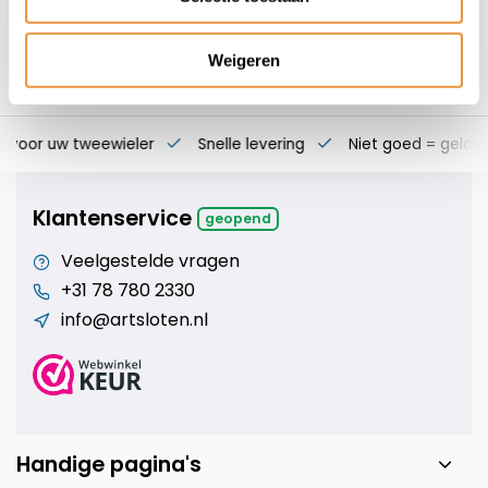
Weigeren
s voor uw tweewieler
Snelle levering
Niet goed = geld t
Klantenservice
geopend
Veelgestelde vragen
+31 78 780 2330
info@artsloten.nl
Handige pagina's