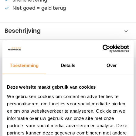
Niet goed = geld terug
Beschrijving
Reviews
0/10
Toestemming
Details
Over
Hoe kunnen wij je helpen?
Deze website maakt gebruik van cookies
+31 78 780 2330
We gebruiken cookies om content en advertenties te
info@artsloten.nl
personaliseren, om functies voor social media te bieden
en om ons websiteverkeer te analyseren. Ook delen we
informatie over uw gebruik van onze site met onze
157
klanten geven een
4.7
/
5
op
partners voor social media, adverteren en analyse. Deze
partners kunnen deze gegevens combineren met andere