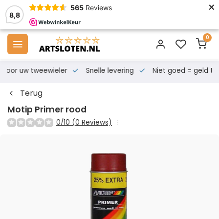
×
565
Reviews
8,8
0
s voor uw tweewieler
Snelle levering
Niet goed = geld te
Terug
Motip Primer rood
0/10 (0 Reviews)