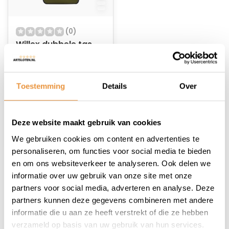
(0)
Willex dubbele tas
Combi Waterdicht
Groen 54L
Op voorraad
Toestemming
Details
Over
109,20
Deze website maakt gebruik van cookies
We gebruiken cookies om content en advertenties te
personaliseren, om functies voor social media te bieden
en om ons websiteverkeer te analyseren. Ook delen we
1
informatie over uw gebruik van onze site met onze
partners voor social media, adverteren en analyse. Deze
partners kunnen deze gegevens combineren met andere
informatie die u aan ze heeft verstrekt of die ze hebben
verzameld op basis van uw gebruik van hun services.