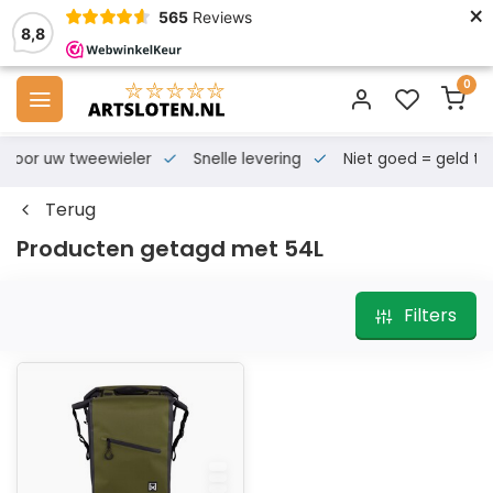
×
565
Reviews
8,8
0
s voor uw tweewieler
Snelle levering
Niet goed = geld te
Terug
Producten getagd met 54L
Filters