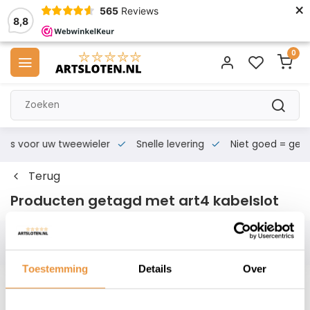
×
565
Reviews
8,8
0
s voor uw tweewieler
Snelle levering
Niet goed = geld te
Terug
Producten getagd met art4 kabelslot
Filters
Toestemming
Details
Over