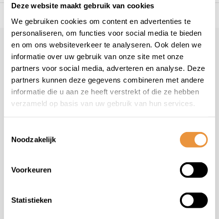
Deze website maakt gebruik van cookies
s voor uw tweewieler
Snelle levering
Niet goed = geld t
We gebruiken cookies om content en advertenties te
personaliseren, om functies voor social media te bieden
en om ons websiteverkeer te analyseren. Ook delen we
Klantenservice
informatie over uw gebruik van onze site met onze
Veelgestelde vragen
partners voor social media, adverteren en analyse. Deze
+31 78 780 2330
partners kunnen deze gegevens combineren met andere
informatie die u aan ze heeft verstrekt of die ze hebben
info@artsloten.nl
verzameld op basis van uw gebruik van hun services.
Toestemmingsselectie
Noodzakelijk
Handige pagina's
Voorkeuren
Informatie
Statistieken
Contactgegevens