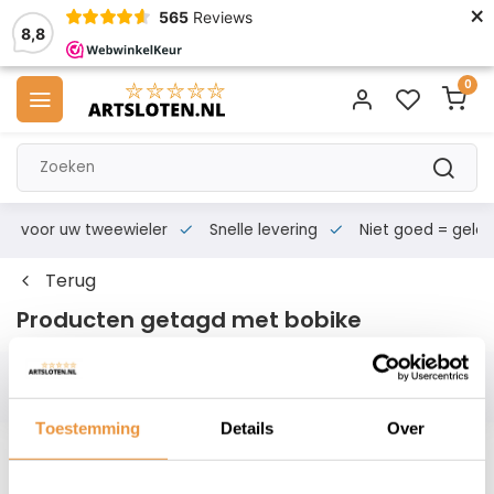
×
565
Reviews
8,8
0
s voor uw tweewieler
Snelle levering
Niet goed = geld te
Terug
Producten getagd met bobike
Filters
Toestemming
Details
Over