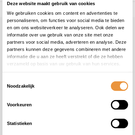
Deze website maakt gebruik van cookies
s voor uw tweewieler
Snelle levering
Niet goed = geld t
We gebruiken cookies om content en advertenties te
personaliseren, om functies voor social media te bieden
en om ons websiteverkeer te analyseren. Ook delen we
Klantenservice
informatie over uw gebruik van onze site met onze
Veelgestelde vragen
partners voor social media, adverteren en analyse. Deze
+31 78 780 2330
partners kunnen deze gegevens combineren met andere
informatie die u aan ze heeft verstrekt of die ze hebben
info@artsloten.nl
verzameld op basis van uw gebruik van hun services.
Toestemmingsselectie
Noodzakelijk
Handige pagina's
Voorkeuren
Informatie
Statistieken
Contactgegevens