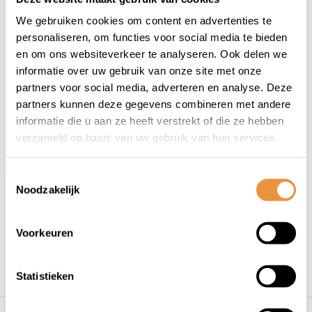
We gebruiken cookies om content en advertenties te
Willex - Enkele
Willex Pakaftas 1200
personaliseren, om functies voor social media te bieden
fietstas - rugzak -
Bruin 14L
en om ons websiteverkeer te analyseren. Ook delen we
volledig reflecterend
informatie over uw gebruik van onze site met onze
Op voorraad
Op voorraad
- 34L
partners voor social media, adverteren en analyse. Deze
partners kunnen deze gegevens combineren met andere
79,95
40,95
informatie die u aan ze heeft verstrekt of die ze hebben
verzameld op basis van uw gebruik van hun services.
Toestemmingsselectie
Noodzakelijk
1
Voorkeuren
Statistieken