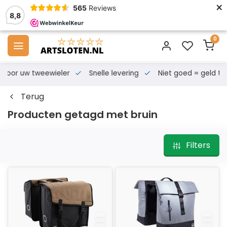
×
565
Reviews
8,8
0
s voor uw tweewieler
Snelle levering
Niet goed = geld te
Terug
Producten getagd met bruin
Filters