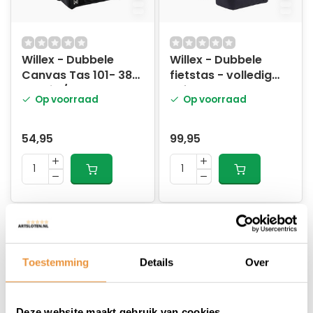
Willex - Dubbele
Willex - Dubbele
Canvas Tas 101- 38L
fietstas - volledig
- Bruin / Zwart
reflecterend - 34L
Op voorraad
Op voorraad
54,95
99,95
Toestemming
Details
Over
Deze website maakt gebruik van cookies