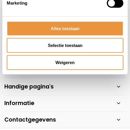
s voor uw tweewieler
Snelle levering
Niet goed = geld t
Marketing
Klantenservice
Alles toestaan
Veelgestelde vragen
+31 78 780 2330
Selectie toestaan
info@artsloten.nl
Weigeren
Handige pagina's
Informatie
Contactgegevens