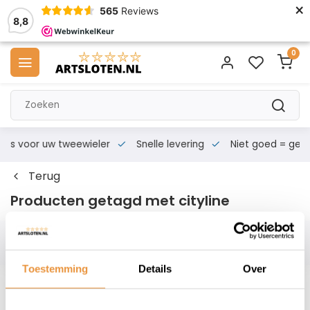
×
565
Reviews
8,8
0
s voor uw tweewieler
Snelle levering
Niet goed = geld te
Terug
Producten getagd met cityline
Filters
Toestemming
Details
Over