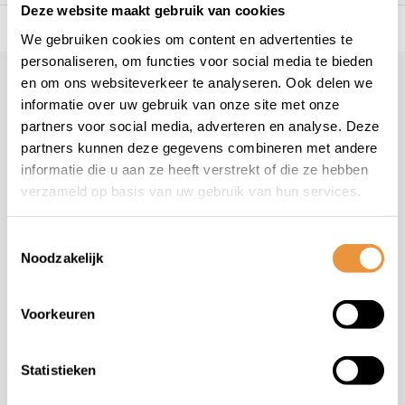
Deze website maakt gebruik van cookies
s voor uw tweewieler
Snelle levering
Niet goed = geld t
We gebruiken cookies om content en advertenties te
personaliseren, om functies voor social media te bieden
en om ons websiteverkeer te analyseren. Ook delen we
Klantenservice
informatie over uw gebruik van onze site met onze
Veelgestelde vragen
partners voor social media, adverteren en analyse. Deze
+31 78 780 2330
partners kunnen deze gegevens combineren met andere
informatie die u aan ze heeft verstrekt of die ze hebben
info@artsloten.nl
verzameld op basis van uw gebruik van hun services.
Toestemmingsselectie
Noodzakelijk
Handige pagina's
Voorkeuren
Informatie
Statistieken
Contactgegevens