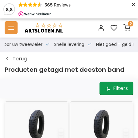
×
565
Reviews
8,8
0
s voor uw tweewieler
Snelle levering
Niet goed = geld te
Terug
Producten getagd met deeston band
Filters