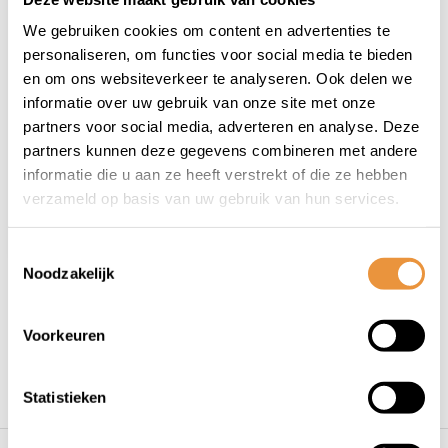
(0)
We gebruiken cookies om content en advertenties te
Buitenband
personaliseren, om functies voor social media te bieden
Deestone D802
en om ons websiteverkeer te analyseren. Ook delen we
informatie over uw gebruik van onze site met onze
Niet op voorraad
partners voor social media, adverteren en analyse. Deze
partners kunnen deze gegevens combineren met andere
19,95
informatie die u aan ze heeft verstrekt of die ze hebben
verzameld op basis van uw gebruik van hun services.
Toestemmingsselectie
Noodzakelijk
1
Voorkeuren
Statistieken