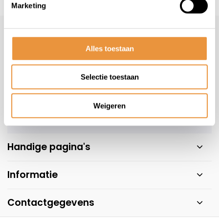
s voor uw tweewieler
Snelle levering
Niet goed = geld t
Marketing
Klantenservice
Alles toestaan
Veelgestelde vragen
+31 78 780 2330
Selectie toestaan
info@artsloten.nl
Weigeren
Handige pagina's
Informatie
Contactgegevens