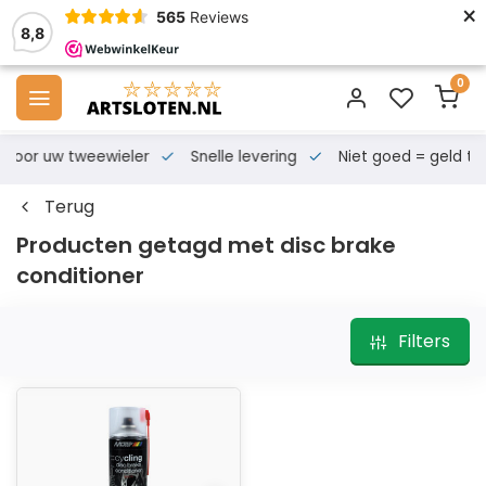
×
565
Reviews
8,8
0
s voor uw tweewieler
Snelle levering
Niet goed = geld te
Terug
Producten getagd met disc brake
conditioner
Filters