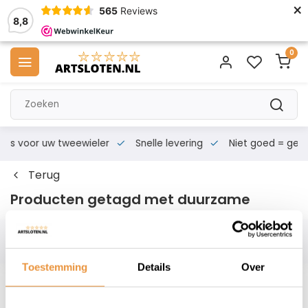
×
565
Reviews
8,8
0
s voor uw tweewieler
Snelle levering
Niet goed = geld te
Terug
Producten getagd met duurzame
Filters
Toestemming
Details
Over