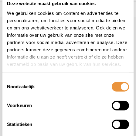
Deze website maakt gebruik van cookies
s voor uw tweewieler
Snelle levering
Niet goed = geld t
We gebruiken cookies om content en advertenties te
personaliseren, om functies voor social media te bieden
en om ons websiteverkeer te analyseren. Ook delen we
Klantenservice
geopend
informatie over uw gebruik van onze site met onze
Veelgestelde vragen
partners voor social media, adverteren en analyse. Deze
+31 78 780 2330
partners kunnen deze gegevens combineren met andere
informatie die u aan ze heeft verstrekt of die ze hebben
info@artsloten.nl
verzameld op basis van uw gebruik van hun services.
Toestemmingsselectie
Noodzakelijk
Handige pagina's
Voorkeuren
Informatie
Statistieken
Contactgegevens